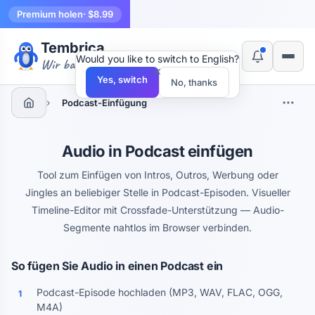
Premium holen
· $8.99
Tembrica
Would you like to switch to English?
Wir bauen Werkzeuge
×
Yes, switch
No, thanks
›
Podcast-Einfügung
Audio in Podcast einfügen
Tool zum Einfügen von Intros, Outros, Werbung oder
Jingles an beliebiger Stelle in Podcast-Episoden. Visueller
Timeline-Editor mit Crossfade-Unterstützung — Audio-
Segmente nahtlos im Browser verbinden.
So fügen Sie Audio in einen Podcast ein
Podcast-Episode hochladen (MP3, WAV, FLAC, OGG,
1
M4A)