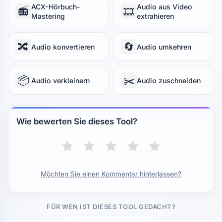
ACX-Hörbuch-
Audio aus Video
📻
🎞️
Mastering
extrahieren
🔀
🔄
Audio konvertieren
Audio umkehren
📦
✂️
Audio verkleinern
Audio zuschneiden
Wie bewerten Sie dieses Tool?
Möchten Sie einen Kommentar hinterlassen?
FÜR WEN IST DIESES TOOL GEDACHT?