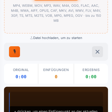
MP4, WEBM, MOV, MP3, WAV, M4A, OGG, FLAC, AAC,
M4B, WMA, AIFF, OPUS, CAF, MKV, AVI, WMV, FLV, M4V,
3GP, TS, MTS, M2TS, VOB, MPG, MPEG, OGV ·
bis zu 150
MB
Datei hochladen, um zu starten
🎙️
ORIGINAL
EINFÜGUNGEN
ERGEBNIS
0:00
0
0:00
+ drücken, um einen Einfügepunkt an der aktuellen