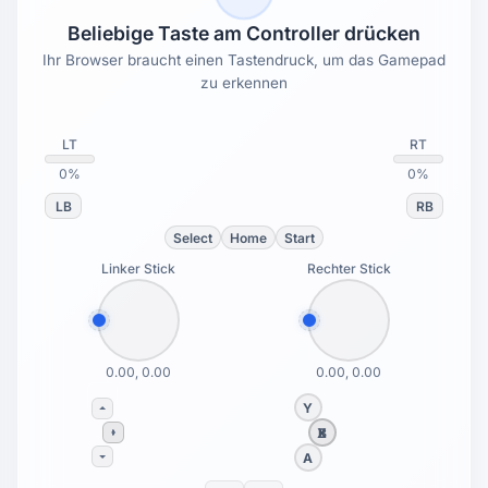
Beliebige Taste am Controller drücken
Ihr Browser braucht einen Tastendruck, um das Gamepad
zu erkennen
LT
RT
0%
0%
LB
RB
Select
Home
Start
Linker Stick
Rechter Stick
0.00, 0.00
0.00, 0.00
Y
X
B
A