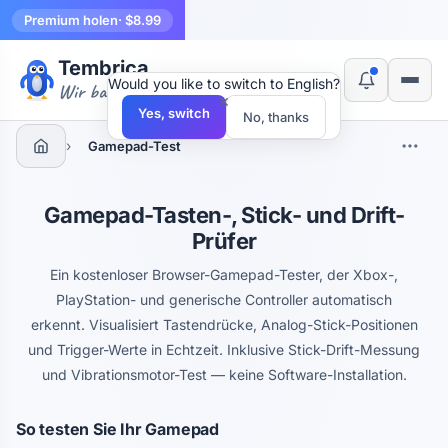
Premium holen
· $8.99
Tembrica
Would you like to switch to English?
Wir bauen Werkzeuge
×
Yes, switch
No, thanks
›
Gamepad-Test
Gamepad-Tasten-, Stick- und Drift-
Prüfer
Ein kostenloser Browser-Gamepad-Tester, der Xbox-,
PlayStation- und generische Controller automatisch
erkennt. Visualisiert Tastendrücke, Analog-Stick-Positionen
und Trigger-Werte in Echtzeit. Inklusive Stick-Drift-Messung
und Vibrationsmotor-Test — keine Software-Installation.
So testen Sie Ihr Gamepad