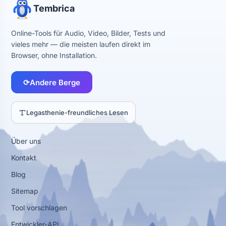
Tembrica
Online-Tools für Audio, Video, Bilder, Tests und
vieles mehr — die meisten laufen direkt im
Browser, ohne Installation.
⟳
Andere Berge
Legasthenie-freundliches Lesen
Über uns
Kontakt
Blog
Sitemap
Tool vorschlagen
Entwickler-API