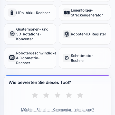
Linienfolger-
🔋
🛤️
LiPo-Akku-Rechner
Streckengenerator
Quaternionen- und
🧭
🤖
3D-Rotations-
Roboter-ID-Register
Konverter
Robotergeschwindigkeit
Schrittmotor-
🛞
⚙️
& Odometrie-
Rechner
Rechner
Wie bewerten Sie dieses Tool?
Möchten Sie einen Kommentar hinterlassen?