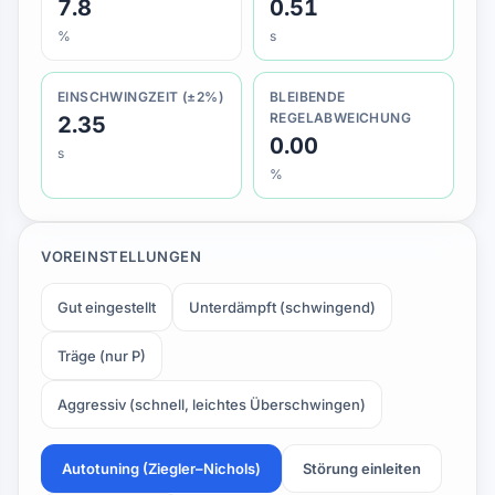
7.8
0.51
%
s
EINSCHWINGZEIT (±2%)
BLEIBENDE
REGELABWEICHUNG
2.35
0.00
s
%
VOREINSTELLUNGEN
Gut eingestellt
Unterdämpft (schwingend)
Träge (nur P)
Aggressiv (schnell, leichtes Überschwingen)
Autotuning (Ziegler–Nichols)
Störung einleiten