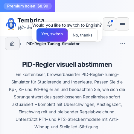
Premium holen
· $8.99
Tembrica
Would you like to switch to English?
Wir bauen Werkzeuge
×
Yes, switch
No, thanks
›
PID-Regler Tuning-Simulator
PID-Regler visuell abstimmen
Ein kostenloser, browserbasierter PID-Regler-Tuning-
Simulator für Studierende und Ingenieure. Passen Sie die
Kp-, Ki- und Kd-Regler an und beobachten Sie, wie sich die
Sprungantwort des geschlossenen Regelkreises sofort
aktualisiert – komplett mit Überschwingen, Anstiegszeit,
Einschwingzeit und bleibender Regelabweichung.
Unterstützt PT1- und PT2-Streckenmodelle mit Anti-
Windup und Stellglied-Sättigung.