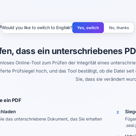
prüfen
×
Would you like to switch to English?
Yes, switch
No, thanks
fen, dass ein unterschriebenes PD
enloses Online-Tool zum Prüfen der Integrität eines untersch
eferte Prüfsiegel hoch, und das Tool bestätigt, ob die Datei se
Sie, dass sie verändert wur
e ein PDF
chladen
Sieg
2
ie das unterschriebene Dokument, das Sie erhalten
Fügen
.seal