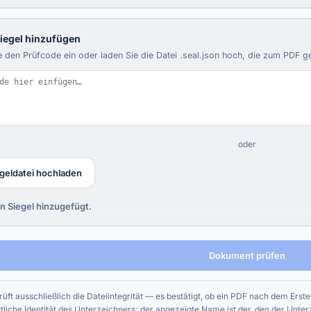
siegel hinzufügen
 den Prüfcode ein oder laden Sie die Datei .seal.json hoch, die zum PDF g
oder
geldatei hochladen
n Siegel hinzugefügt.
Dokument prüfen
rüft ausschließlich die Dateiintegrität — es bestätigt, ob ein PDF nach dem Erst
htliche Identität des Unterzeichners; der angezeigte Name ist der, den der Unte