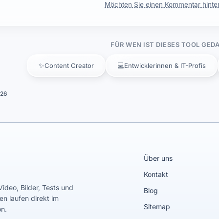
Möchten Sie einen Kommentar hinte
FÜR WEN IST DIESES TOOL GED
✨
💻
Content Creator
Entwicklerinnen & IT-Profis
026
Über uns
Kontakt
Video, Bilder, Tests und
Blog
en laufen direkt im
Sitemap
on.