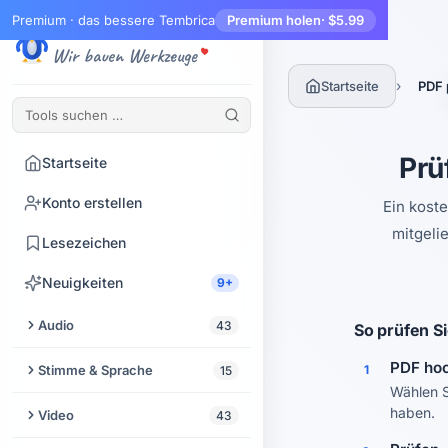
Premium · das bessere Tembrica
Premium holen
· $5.99
Tembrica
Wir bauen Werkzeuge
›
Startseite
PDF 
Prü
Startseite
Konto erstellen
Ein kost
mitgeli
Lesezeichen
Neuigkeiten
9+
Audio
43
So prüfen Si
Audio zuschneiden
PDF ho
Stimme & Sprache
1
15
Wählen S
Audio-Enhancer
Text vorlesen lassen
haben.
Video
43
Audio aus Video extrahieren