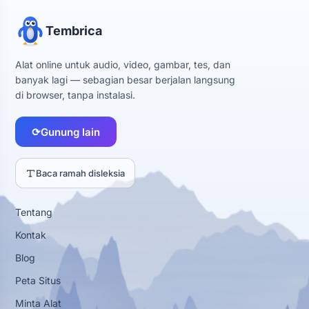
Tembrica
Alat online untuk audio, video, gambar, tes, dan
banyak lagi — sebagian besar berjalan langsung
di browser, tanpa instalasi.
⟳
Gunung lain
Baca ramah disleksia
Tentang
Kontak
Blog
Peta Situs
Minta Alat