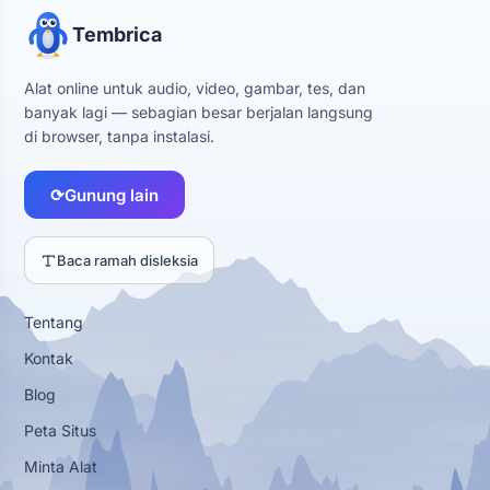
Tembrica
Alat online untuk audio, video, gambar, tes, dan
banyak lagi — sebagian besar berjalan langsung
di browser, tanpa instalasi.
⟳
Gunung lain
Baca ramah disleksia
Tentang
Kontak
Blog
Peta Situs
Minta Alat