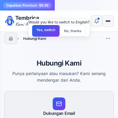
Dapatkan Premium
· $8.99
Tembrica
Would you like to switch to English?
Kami Membuat Alat
×
Yes, switch
No, thanks
›
Hubungi Kami
Hubungi Kami
Punya pertanyaan atau masukan? Kami senang
mendengar dari Anda.
Dukungan Email