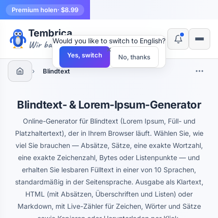
Premium holen
· $8.99
Tembrica
Would you like to switch to English?
Wir bauen Werkzeuge
×
Yes, switch
No, thanks
›
Blindtext
Blindtext- & Lorem-Ipsum-Generator
Online-Generator für Blindtext (Lorem Ipsum, Füll- und
Platzhaltertext), der in Ihrem Browser läuft. Wählen Sie, wie
viel Sie brauchen — Absätze, Sätze, eine exakte Wortzahl,
eine exakte Zeichenzahl, Bytes oder Listenpunkte — und
erhalten Sie lesbaren Fülltext in einer von 10 Sprachen,
standardmäßig in der Seitensprache. Ausgabe als Klartext,
HTML (mit Absätzen, Überschriften und Listen) oder
Markdown, mit Live-Zähler für Zeichen, Wörter und Sätze