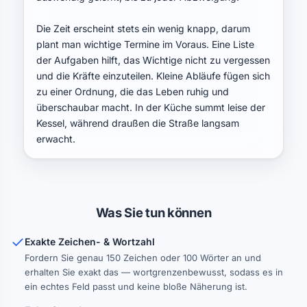
Die Zeit erscheint stets ein wenig knapp, darum 
plant man wichtige Termine im Voraus. Eine Liste 
der Aufgaben hilft, das Wichtige nicht zu vergessen 
und die Kräfte einzuteilen. Kleine Abläufe fügen sich 
zu einer Ordnung, die das Leben ruhig und 
überschaubar macht. In der Küche summt leise der 
Kessel, während draußen die Straße langsam 
erwacht.

Am Abend gehen die Lichter Fenster für Fenster an, 
und der Hof wird allmählich still. Gegen Mittag füllen 
sich die Straßen, und die Stadt findet in ihren 
Was Sie tun können
gewohnten Rhythmus. Die vertrauten Gesichter im 
Hof geben das Gefühl, dass alles seinen gewohnten 
Exakte Zeichen- & Wortzahl
Gang geht.

Fordern Sie genau 150 Zeichen oder 100 Wörter an und
erhalten Sie exakt das — wortgrenzenbewusst, sodass es in
Die Wohnung wird nach und nach in Ordnung 
ein echtes Feld passt und keine bloße Näherung ist.
gehalten, größere Arbeiten bleiben für den Abend. 