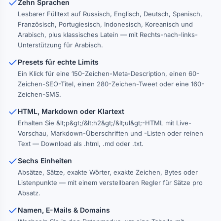
Zehn Sprachen
Die Uhr an der Wand zählt die Minuten, während 
Lesbarer Fülltext auf Russisch, Englisch, Deutsch, Spanisch,
der Tag still seinem Ende entgegengeht. Ein ruhiger 
Französisch, Portugiesisch, Indonesisch, Koreanisch und
freier Tag vergeht zwischen Lesen, Aufräumen und 
Arabisch, plus klassisches Latein — mit Rechts-nach-links-
gemächlichen Hausarbeiten. Die Menschen 
Unterstützung für Arabisch.
verlassen ihre Wohnungen, eilen die Straße entlang 
und grüßen sich im Vorbeigehen.
Presets für echte Limits
Ein Klick für eine 150-Zeichen-Meta-Description, einen 60-
Zeichen-SEO-Titel, einen 280-Zeichen-Tweet oder eine 160-
Zeichen-SMS.
HTML, Markdown oder Klartext
Erhalten Sie &lt;p&gt;/&lt;h2&gt;/&lt;ul&gt;-HTML mit Live-
Vorschau, Markdown-Überschriften und -Listen oder reinen
Text — Download als .html, .md oder .txt.
Sechs Einheiten
Absätze, Sätze, exakte Wörter, exakte Zeichen, Bytes oder
Listenpunkte — mit einem verstellbaren Regler für Sätze pro
Absatz.
Namen, E-Mails & Domains