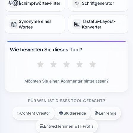
#@!
✨
Schimpfwörter-Filter
Schriftgenerator
Synonyme eines
Tastatur-Layout-
📖
⌨️
Wortes
Konverter
Wie bewerten Sie dieses Tool?
Möchten Sie einen Kommentar hinterlassen?
FÜR WEN IST DIESES TOOL GEDACHT?
✨
🎓
📚
Content Creator
Studierende
Lehrende
💻
Entwicklerinnen & IT-Profis