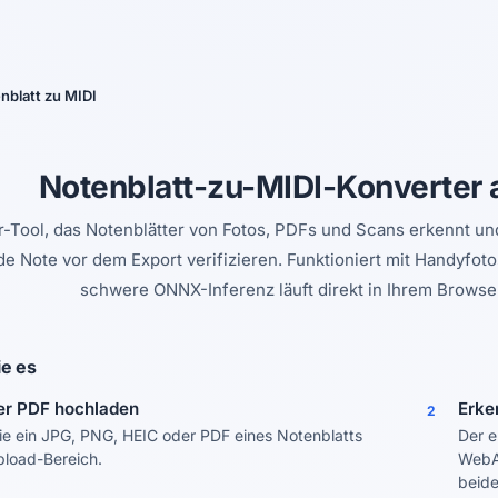
Ja, wechseln
Nein, danke
nblatt zu MIDI
Notenblatt-zu-MIDI-Konverter 
-Tool, das Notenblätter von Fotos, PDFs und Scans erkennt un
de Note vor dem Export verifizieren. Funktioniert mit Handyfo
schwere ONNX-Inferenz läuft direkt in Ihrem Brow
ie es
er PDF hochladen
Erke
2
ie ein JPG, PNG, HEIC oder PDF eines Notenblatts
Der e
pload-Bereich.
WebA
beide