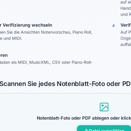
auf e
Handy
und R
r Verifizierung wechseln
Veri
4
hen Sie die Ansichten Notenvorschau, Piano Roll,
Auf P
te und MIDI.
Origi
auffal
eren
laden als MIDI, MusicXML, CSV oder Piano-Roll-
Scannen Sie jedes Notenblatt-Foto oder PD
Notenblatt-Foto oder PDF ablegen oder kli
Datei auswählen