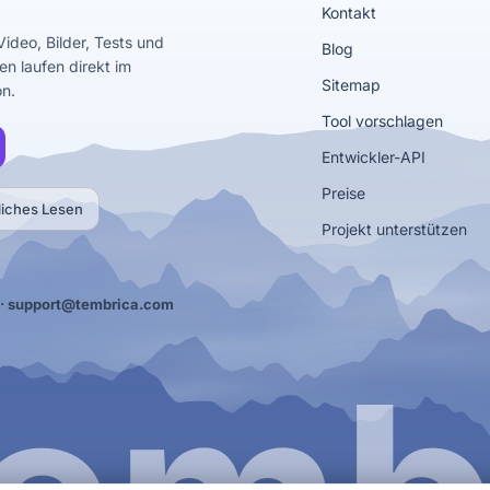
Kontakt
Video, Bilder, Tests und
Blog
en laufen direkt im
Sitemap
on.
Tool vorschlagen
Entwickler-API
Preise
liches Lesen
Projekt unterstützen
·
support@tembrica.com