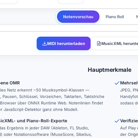
Notenvorschau
Piano Roll
MIDI herunterladen
MusicXML herunte
Hauptmerkmale
bene OMR
Mehrsei
ales Netz erkennt ~50 Musiksymbol-Klassen —
JPEG, PN
 Pausen, Schlüssel, Vorzeichen, Taktarten, Taktstriche
Handyfoto
 Browser über ONNX Runtime Web. Notenlinien findet
sodass de
er JavaScript-Detektor ganz ohne Modell.
sicXML- und Piano-Roll-Exporte
Verifiz
das Ergebnis in jeder DAW (Ableton, FL Studio,
Auf Play 
 oder Notationssoftware (MuseScore, Sibelius,
der Origi