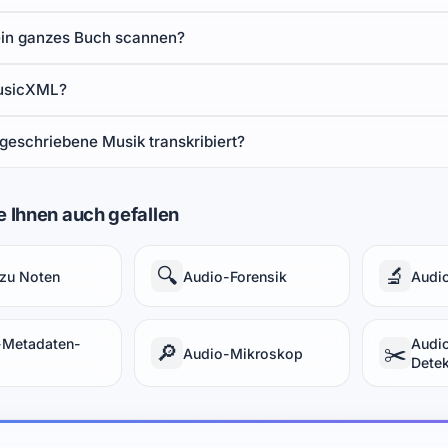
ein ganzes Buch scannen?
MusicXML?
geschriebene Musik transkribiert?
 Ihnen auch gefallen
🔍
🔬
zu Noten
Audio-Forensik
Audio
-Metadaten-
Audio
🔎
✂️
Audio-Mikroskop
Detek