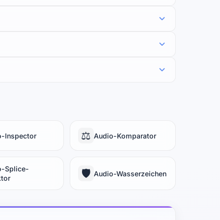
⚖️
-Inspector
Audio-Komparator
-Splice-
🛡️
Audio-Wasserzeichen
tor