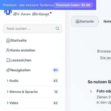
Premium · das bessere Tembrica
Premium holen
· $5.99
Tembrica
Wir bauen Werkzeuge
›
Startseite
Note
Startseite
Konto erstellen
Browser
Sie je
Lesezeichen
Neuigkeiten
9+
Audio
43
So nutzen S
Audio zuschneiden
Foto od
Stimme & Sprache
1
15
Ziehen S
Audio-Enhancer
Text vorlesen lassen
in den U
Video
43
Audio aus Video extrahieren