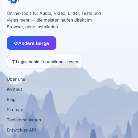
Online-Tools für Audio, Video, Bilder, Tests und
vieles mehr — die meisten laufen direkt im
Browser, ohne Installation.
⟳
Andere Berge
Legasthenie-freundliches Lesen
Über uns
Kontakt
Blog
Sitemap
Tool vorschlagen
Entwickler-API