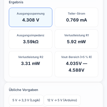
Ergebnis
R1=10kΩ
Ausgangsspannung
Teiler-Strom
4.308 V
0.769 mA
R2=5.6k
GND
Ausgangs­impedanz
Verlustleistung R1
3.59kΩ
5.92 mW
Verlustleistung R2
Vout-Bereich (±5 % R)
3.31 mW
4.035V —
4.588V
Übliche Vorgaben
5 V → 3,3 V (Logik)
12 V → 5 V (Arduino)