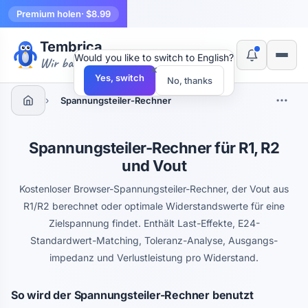
Premium holen
· $8.99
Tembrica
Would you like to switch to English?
Wir bauen Werkzeuge
×
Yes, switch
No, thanks
›
Spannungs­teiler-Rechner
Spannungs­teiler-Rechner für R1, R2
und Vout
Kostenloser Browser-Spannungs­teiler-Rechner, der Vout aus
R1/R2 berechnet oder optimale Widerstandswerte für eine
Zielspannung findet. Enthält Last-Effekte, E24-
Standardwert-Matching, Toleranz-Analyse, Ausgangs­
impedanz und Verlustleistung pro Widerstand.
So wird der Spannungs­teiler-Rechner benutzt