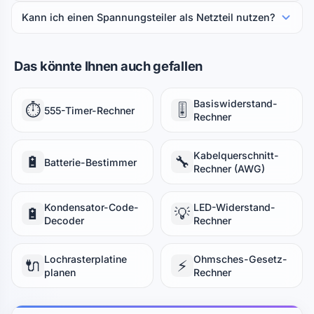
Kann ich einen Spannungs­teiler als Netzteil nutzen?
Das könnte Ihnen auch gefallen
Basiswiderstand-
⏱️
🎚️
555-Timer-Rechner
Rechner
Kabelquerschnitt-
🔋
🔧
Batterie-Bestimmer
Rechner (AWG)
Kondensator-Code-
LED-Widerstand-
🔋
💡
Decoder
Rechner
Lochrasterplatine
Ohmsches-Gesetz-
🔌
⚡
planen
Rechner