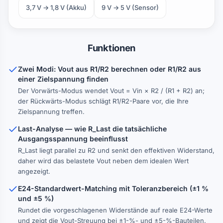
3,7 V → 1,8 V (Akku)
9 V → 5 V (Sensor)
Funktionen
Zwei Modi: Vout aus R1/R2 berechnen oder R1/R2 aus
einer Zielspannung finden
Der Vorwärts-Modus wendet Vout = Vin × R2 / (R1 + R2) an;
der Rückwärts-Modus schlägt R1/R2-Paare vor, die Ihre
Zielspannung treffen.
Last-Analyse — wie R_Last die tatsächliche
Ausgangsspannung beeinflusst
R_Last liegt parallel zu R2 und senkt den effektiven Widerstand,
daher wird das belastete Vout neben dem idealen Wert
angezeigt.
E24-Standardwert-Matching mit Toleranzbereich (±1 %
und ±5 %)
Rundet die vorgeschlagenen Widerstände auf reale E24-Werte
und zeigt die Vout-Streuung bei ±1-%- und ±5-%-Bauteilen.