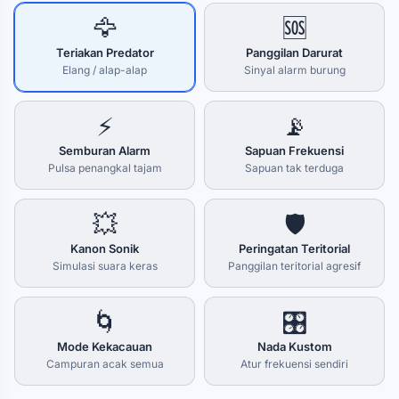
🦅
🆘
Teriakan Predator
Panggilan Darurat
Elang / alap-alap
Sinyal alarm burung
⚡
📡
Semburan Alarm
Sapuan Frekuensi
Pulsa penangkal tajam
Sapuan tak terduga
💥
🛡️
Kanon Sonik
Peringatan Teritorial
Simulasi suara keras
Panggilan teritorial agresif
🌀
🎛️
Mode Kekacauan
Nada Kustom
Campuran acak semua
Atur frekuensi sendiri