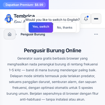
Dapatkan Premium
· $8.99
Tembrica
Would you like to switch to English?
Kami Membuat Alat
×
Yes, switch
No, thanks
›
Pengusir Burung
Pengusir Burung Online
Generator suara gratis berbasis browser yang
menghasilkan nada penangkal burung di rentang frekuensi
1–5 kHz — band di mana burung mendengar paling baik.
Delapan mode sintetis termasuk pola teriakan predator,
sekuens panggilan darurat, semburan alarm, dan sapuan
frekuensi, dengan optimasi otomatis untuk 5 spesies
burung umum. Berjalan sepenuhnya di browser dengan fitur
anti-habituasi — tanpa instalasi atau akun.