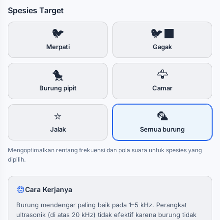
Spesies Target
🐦
🐦‍⬛
Merpati
Gagak
🐤
🦅
Burung pipit
Camar
⭐
🦜
Jalak
Semua burung
Mengoptimalkan rentang frekuensi dan pola suara untuk spesies yang
dipilih.
Cara Kerjanya
Burung mendengar paling baik pada 1–5 kHz. Perangkat
ultrasonik (di atas 20 kHz) tidak efektif karena burung tidak