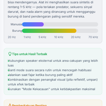
bisa mendengarnya. Alat ini menghasilkan suara sintetis di
rentang 1–5 kHz — pola teriakan predator, sekuens sinyal
darurat, dan nada alarm yang dirancang untuk mengganggu
burung di band pendengaran paling sensitif mereka.
Manusia
Burung
20 Hz
1 kHz
5 kHz
10 kHz
20 kHz
70 kHz
Tips untuk Hasil Terbaik
Hubungkan speaker eksternal untuk area cakupan yang lebih
luas
Ganti mode suara secara rutin untuk mencegah habituasi
Jalankan saat fajar ketika burung paling aktif
Kombinasikan dengan penangkal visual (pita reflektif, umpan)
untuk efek terbaik
Gunakan "Mode Kekacauan" untuk ketidakpastian maksimal
Pemberitahuan Penting