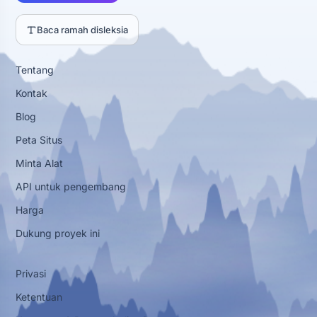
Baca ramah disleksia
Tentang
Kontak
Blog
Peta Situs
Minta Alat
API untuk pengembang
Harga
Dukung proyek ini
Privasi
Ketentuan