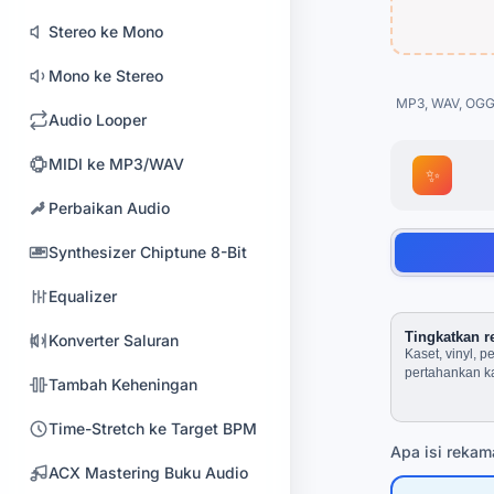
Stereo ke Mono
Mono ke Stereo
MP3, WAV, OGG,
Audio Looper
MIDI ke MP3/WAV
✨
Perbaikan Audio
Synthesizer Chiptune 8-Bit
Equalizer
Tingkatkan 
Konverter Saluran
Kaset, vinyl, 
pertahankan ka
Tambah Keheningan
Time-Stretch ke Target BPM
Apa isi reka
ACX Mastering Buku Audio