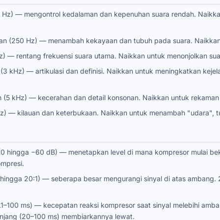
 Hz) — mengontrol kedalaman dan kepenuhan suara rendah. Naikkan u
n (250 Hz) — menambah kekayaan dan tubuh pada suara. Naikkan un
z) — rentang frekuensi suara utama. Naikkan untuk menonjolkan sua
(3 kHz) — artikulasi dan definisi. Naikkan untuk meningkatkan ke
n (5 kHz) — kecerahan dan detail konsonan. Naikkan untuk rekama
Hz) — kilauan dan keterbukaan. Naikkan untuk menambah "udara", tur
 hingga −60 dB) — menetapkan level di mana kompresor mulai bekerja
mpresi.
1 hingga 20:1) — seberapa besar mengurangi sinyal di atas ambang. 
.1–100 ms) — kecepatan reaksi kompresor saat sinyal melebihi amb
anjang (20–100 ms) membiarkannya lewat.