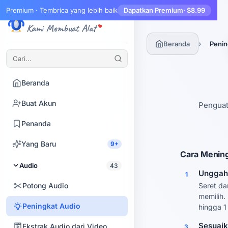
Premium · Tembrica yang lebih baik
Dapatkan Premium
· $8.99
Tembrica
Kami Membuat Alat
›
Beranda
Penin
Beranda
Buat Akun
Penguat
Penanda
Yang Baru
9+
Cara Mening
Audio
43
Unggah 
1
Potong Audio
Seret da
memilih
Peningkat Audio
hingga 1
Sesuaik
Ekstrak Audio dari Video
3