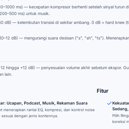
10–1000 ms) — kecepatan kompresor berhenti setelah sinyal turun
(200–500 ms) untuk musik.
0 dB) — kelembutan transisi di sekitar ambang. 0 dB = hard knee (ti
(0–12 dB) — mengurangi suara desisan ("s", "sh", "ts"). Menerapka
−12 hingga +12 dB) — penyesuaian volume akhir sebelum ekspor. G
n lain.
Fitur
tar: Ucapan, Podcast, Musik, Rekaman Suara
Kekuata
Sedang,
et menerapkan rantai EQ, kompresi, dan kontrol noise
Pilih Rin
l sesuai dengan jenis kontennya.
koreksi 