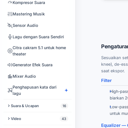
Kompresor Suara
Mastering Musik
Sensor Audio
Lagu dengan Suara Sendiri
Pengatura
Citra cakram 5.1 untuk home
theater
Sesuaikan set
knee), de-es
Generator Efek Suara
saat ekspor.
Mixer Audio
Filter
Penghapusan kata dari
High-pass
lagu
biarkan 2
Suara & Ucapan
16
Low-pass 
untuk mus
Text to Speech
Video
43
Equalizer —