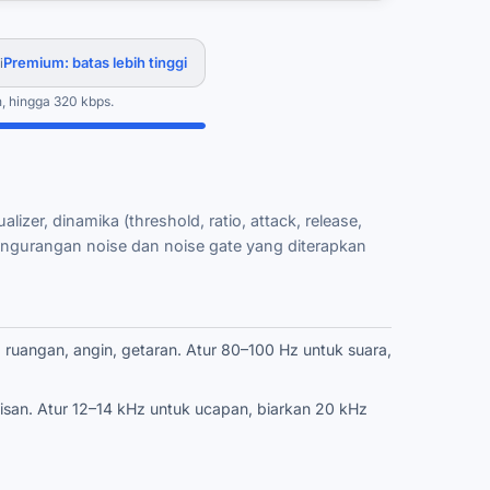
Premium: batas lebih tinggi
i
, hingga 320 kbps.
zer, dinamika (threshold, ratio, attack, release,
engurangan noise dan noise gate yang diterapkan
ruangan, angin, getaran. Atur 80–100 Hz untuk suara,
san. Atur 12–14 kHz untuk ucapan, biarkan 20 kHz