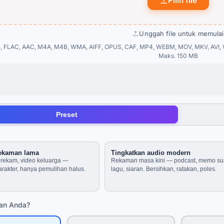
Pilih file
Unggah file untuk memulai
 FLAC, AAC, M4A, M4B, WMA, AIFF, OPUS, CAF, MP4, WEBM, MOV, MKV, AVI, 
Maks. 150 MB
Preset
rekaman lama
Tingkatkan audio modern
perekam, video keluarga —
Rekaman masa kini — podcast, memo su
rakter, hanya pemulihan halus.
lagu, siaran. Bersihkan, ratakan, poles.
man Anda?