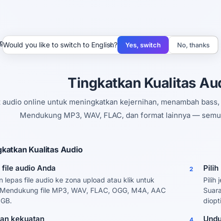
gkat Audio
×
Would you like to switch to English?
Yes, switch
No, thanks
Tingkatkan Kualitas Au
 audio online untuk meningkatkan kejernihan, menambah bass
Mendukung MP3, WAV, FLAC, dan format lainnya — semu
katkan Kualitas Audio
file audio Anda
Pilih
2
n lepas file audio ke zona upload atau klik untuk
Pilih
. Mendukung file MP3, WAV, FLAC, OGG, M4A, AAC
Suara
 GB.
diopt
an kekuatan
Undu
4