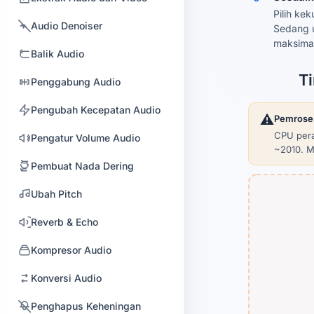
Pilih ke
Audio Denoiser
Sedang u
maksimal
Balik Audio
Ti
Penggabung Audio
Pengubah Kecepatan Audio
⚠️
Pemrosesa
CPU pera
Pengatur Volume Audio
~2010. M
Pembuat Nada Dering
Ubah Pitch
Reverb & Echo
Kompresor Audio
Konversi Audio
Penghapus Keheningan