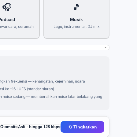
🎧
🎵
Podcast
Musik
awancara, ceramah
Lagu, instrumental, DJ mix
kan frekuensi — kehangatan, kejernihan, udara
si ke –16 LUFS (standar siaran)
 noise sedang — membersihkan noise latar belakang yang
Tingkatkan