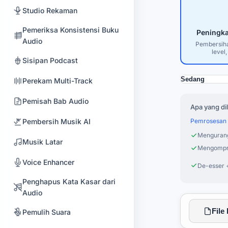
Studio Rekaman
Pemeriksa Konsistensi Buku
Peningka
Audio
Pembersiha
level
Sisipan Podcast
Perekam Multi-Track
Pemisah Bab Audio
Apa yang dil
Pembersih Musik AI
Pemrosesan 
Mengurang
Musik Latar
Mengompre
Voice Enhancer
De-esser +
Penghapus Kata Kasar dari
Audio
File 
Pemulih Suara