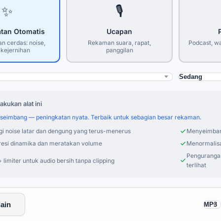
✨
🎙️
tan Otomatis
Ucapan
n cerdas: noise,
Rekaman suara, rapat,
Podcast, w
, kejernihan
panggilan
akukan alat ini
seimbang — peningkatan nyata. Terbaik untuk sebagian besar rekaman.
i noise latar dan dengung yang terus-menerus
Menyeimbang
si dinamika dan meratakan volume
Menormalisa
Pengurangan
 limiter untuk audio bersih tanpa clipping
terlihat
lain