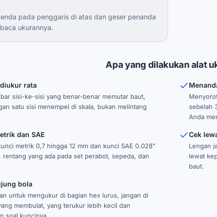
enda pada penggaris di atas dan geser penanda
baca ukurannya.
Apa yang dilakukan alat uk
 diukur rata
Menanda
ar sisi-ke-sisi yang benar-benar memutar baut,
Menyorot
gan satu sisi menempel di skala, bukan melintang
sebelah 3
Anda mem
etrik dan SAE
Cek lew
nci metrik 0,7 hingga 12 mm dan kunci SAE 0.028"
Lengan ja
, rentang yang ada pada set perabot, sepeda, dan
lewat ke
baut.
jung bola
n untuk mengukur di bagian hex lurus, jangan di
yang membulat, yang terukur lebih kecil dan
 soal kuncinya.