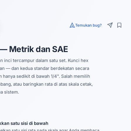
Temukan bug?
 — Metrik dan SAE
an inci tercampur dalam satu set. Kunci hex
anan — dan kedua standar berdekatan secara
 hanya sedikit di bawah 1/4". Salah memilih
ng, atau baringkan rata di atas skala cetak,
ua sistem.
kkan satu sisi di bawah
lkan satu sisi rata pada skala agar Anda membaca