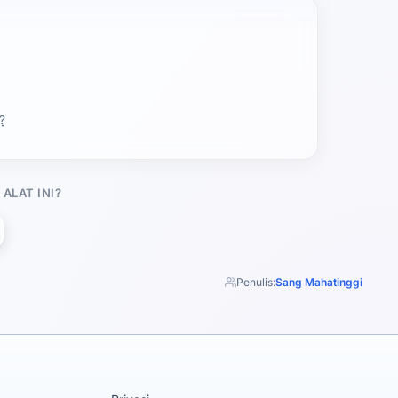
?
ALAT INI?
Penulis:
Sang Mahatinggi