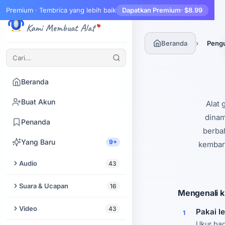
Premium · Tembrica yang lebih baik
Dapatkan Premium
· $8.99
Tembrica
Kami Membuat Alat
›
Beranda
Pengu
Beranda
Buat Akun
Alat 
dinam
Penanda
berbah
Yang Baru
9+
kembara
Audio
43
Potong Audio
Suara & Ucapan
16
Mengenali k
Peningkat Audio
Text to Speech
Video
43
Pakai l
1
Ekstrak Audio dari Video
Ukur bag