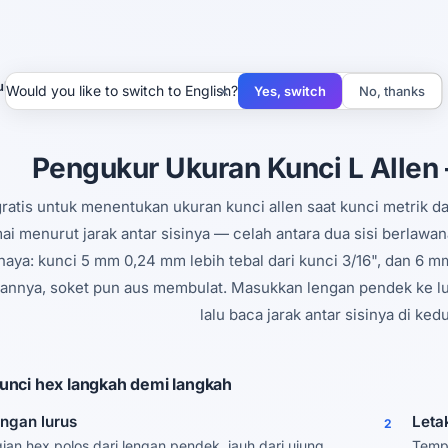
kur Kunci L (Hex)
×
Would you like to switch to English?
Yes, switch
No, thanks
Pengukur Ukuran Kunci L Allen
gratis untuk menentukan ukuran kunci allen saat kunci metrik d
ai menurut jarak antar sisinya — celah antara dua sisi berlaw
aya: kunci 5 mm 0,24 mm lebih tebal dari kunci 3/16", dan 6 mm
nnya, soket pun aus membulat. Masukkan lengan pendek ke luba
lalu baca jarak antar sisinya di ked
unci hex langkah demi langkah
engan lurus
Leta
2
ian hex polos dari lengan pendek, jauh dari ujung
Tempe