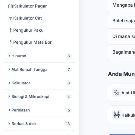
Visualisasi Kinematika Maju
Mengapa k
Kalkulator Pagar
Pasangan Minimal
Kalkulator Cat
Boleh saj
Pengukur Paku
Di mana s
Pengukur Mata Bor
Bagaimana
Hiburan
8
Langit Malam
Alat Rumah Tangga
7
Anda Mun
Wajah Lucu
Kalkulator Resep
Kalkulator
8
🔩
Pasir Jatuh
Alat U
Jadwal Kebersihan
Kalkulator Persentase
Biologi & Mikroskopi
4
Baca Tarot
Pengubah Dapur
Kalkulator
Lab Spektrogram
Perhiasan
5
🚧
Kalkul
Plastik Gelembung
Pengukur Jarum & Hakpen
Konverter Ukuran Pakaian
Analisis DNA
Pencari Baterai Jam Tangan
Berkas & disk
13
Permainan Pendeteksi
Konverter Suhu Oven
Kalkulator Depth of Field
Penghitung Sel
Kalkulator Ukuran Jam
Kebohongan untuk