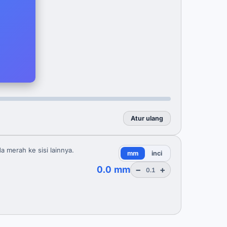
Atur ulang
a merah ke sisi lainnya.
mm
inci
0.0 mm
−
+
0.1