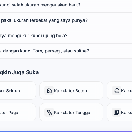
unci salah ukuran mengauskan baut?
a pakai ukuran terdekat yang saya punya?
aya mengukur kunci ujung bola?
 dengan kunci Torx, persegi, atau spline?
gkin Juga Suka
🪨
🎨
kur Sekrup
Kalkulator Beton
Kalku
🪜
🔲
ator Pagar
Kalkulator Tangga
Kalku