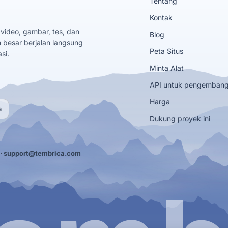
Tentang
Kontak
 video, gambar, tes, dan
Blog
 besar berjalan langsung
Peta Situs
si.
Minta Alat
API untuk pengemban
Harga
a
Dukung proyek ini
·
support@tembrica.com