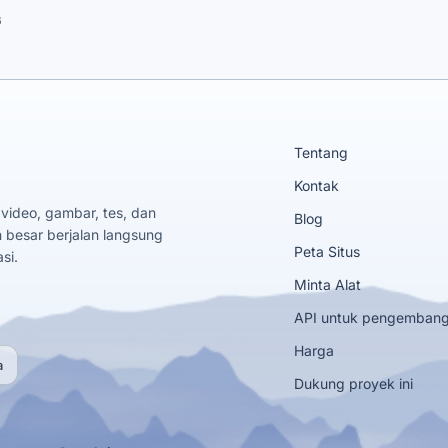
6
Tentang
Kontak
 video, gambar, tes, dan
Blog
 besar berjalan langsung
Peta Situs
si.
Minta Alat
API untuk pengemban
Harga
a
Dukung proyek ini