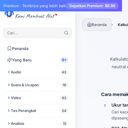
Premium · Tembrica yang lebih baik
Dapatkan Premium
· $8.99
Tembrica
Kami Membuat Alat
›
Beranda
Kalkul
Beranda
Buat Akun
Penanda
Kalkulato
Yang Baru
9+
neutral
Audio
43
Potong Audio
Suara & Ucapan
16
Cara memakai
Peningkat Audio
Text to Speech
Video
43
Ukur tan
1
Ekstrak Audio dari Video
Pengubah Suara
Peningkat Video
Tes Perangkat
34
Cari kec
Audio Denoiser
dipasang
Suara ke Teks
Potong Video
Tes Speaker & Headphone
Analisis
15