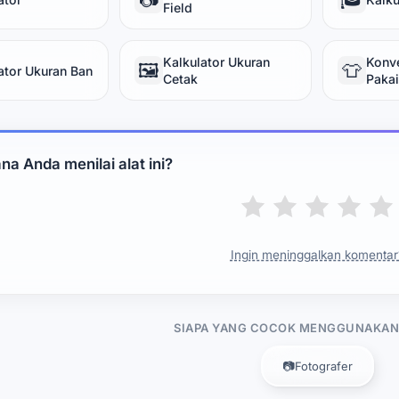
Field
Kalkulator Ukuran
Konve
🖼️
👕
ator Ukuran Ban
Cetak
Paka
a Anda menilai alat ini?
Ingin meninggalkan komentar
SIAPA YANG COCOK MENGGUNAKAN 
📷
Fotografer