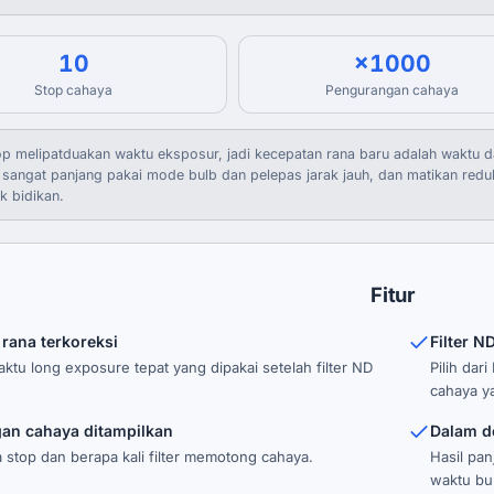
10
×1000
Stop cahaya
Pengurangan cahaya
op melipatduakan waktu eksposur, jadi kecepatan rana baru adalah waktu das
sangat panjang pakai mode bulb dan pelepas jarak jauh, dan matikan redu
 bidikan.
Fitur
rana terkoreksi
Filter 
ktu long exposure tepat yang dipakai setelah filter ND
Pilih da
cahaya ya
an cahaya ditampilkan
Dalam de
a stop dan berapa kali filter memotong cahaya.
Hasil pan
waktu bu