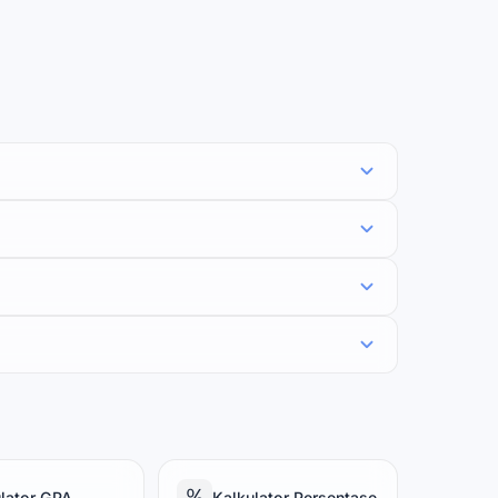
％
lator GPA
Kalkulator Persentase