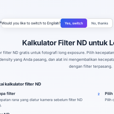
ator Filter ND
×
Would you like to switch to English?
Yes, switch
No, thanks
Kalkulator Filter ND untuk
r filter ND gratis untuk fotografi long exposure. Pilih kecepatan
 density yang Anda pasang, dan alat ini mengembalikan kecepata
dengan filter terpasang.
 kalkulator filter ND
pa filter
Pilih
2
epatan rana yang diatur kamera sebelum filter ND
Pilih
.