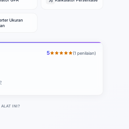
rter Ukuran
ian
5
(1 penilaian)
?
ALAT INI?