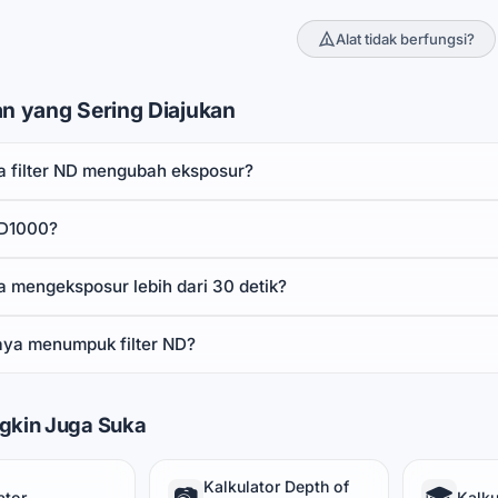
Alat tidak berfungsi?
n yang Sering Diajukan
 filter ND mengubah eksposur?
ND1000?
 mengeksposur lebih dari 30 detik?
aya menumpuk filter ND?
gkin Juga Suka
Kalkulator Depth of
📷
🎓
ator
Kalku