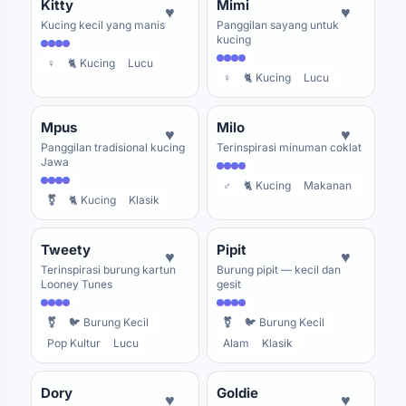
Kitty
Mimi
♥
♥
Kucing kecil yang manis
Panggilan sayang untuk
kucing
♀
🐈 Kucing
Lucu
♀
🐈 Kucing
Lucu
Mpus
Milo
♥
♥
Panggilan tradisional kucing
Terinspirasi minuman coklat
Jawa
♂
🐈 Kucing
Makanan
⚧
🐈 Kucing
Klasik
Tweety
Pipit
♥
♥
Terinspirasi burung kartun
Burung pipit — kecil dan
Looney Tunes
gesit
⚧
🐦 Burung Kecil
⚧
🐦 Burung Kecil
Pop Kultur
Lucu
Alam
Klasik
Dory
Goldie
♥
♥