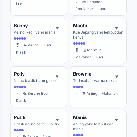
♂
🐹 Hamster
Lucu
Pop Kultur
Lucu
Bunny
Mochi
♥
♥
Kelinci kecil yang manis
Kue Jepang yang lembut dan
kenyal
⚧
🐇 Kelinci
Lucu
⚧
🐹 Marmut
Klasik
Makanan
Lucu
Polly
Brownie
♥
♥
Nama klasik burung beo
Terinspirasi warna coklat
♀
🦜 Burung Beo
♂
🐕 Anjing
Makanan
Klasik
Putih
Manis
♥
♥
Untuk anjing berbulu putih
Anjing yang lembut dan
manis
♂
🐕 Anjing
Alam