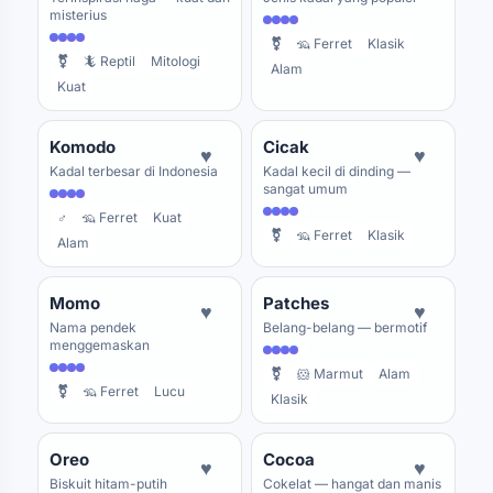
misterius
⚧
🦡 Ferret
Klasik
⚧
🦎 Reptil
Mitologi
Alam
Kuat
Komodo
Cicak
♥
♥
Kadal terbesar di Indonesia
Kadal kecil di dinding —
sangat umum
♂
🦡 Ferret
Kuat
⚧
🦡 Ferret
Klasik
Alam
Momo
Patches
♥
♥
Nama pendek
Belang-belang — bermotif
menggemaskan
⚧
🐹 Marmut
Alam
⚧
🦡 Ferret
Lucu
Klasik
Oreo
Cocoa
♥
♥
Biskuit hitam-putih
Cokelat — hangat dan manis