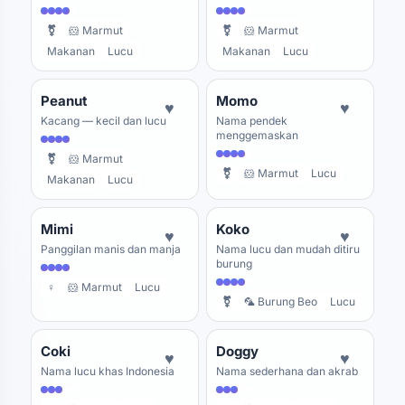
⚧
🐹 Marmut
⚧
🐹 Marmut
Makanan
Lucu
Makanan
Lucu
Peanut
Momo
♥
♥
Kacang — kecil dan lucu
Nama pendek
menggemaskan
⚧
🐹 Marmut
⚧
🐹 Marmut
Lucu
Makanan
Lucu
Mimi
Koko
♥
♥
Panggilan manis dan manja
Nama lucu dan mudah ditiru
burung
♀
🐹 Marmut
Lucu
⚧
🦜 Burung Beo
Lucu
Coki
Doggy
♥
♥
Nama lucu khas Indonesia
Nama sederhana dan akrab