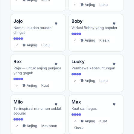
♀
🐕 Anjing
Lucu
Jojo
Boby
♥
♥
Nama lucu dan mudah
Variasi Bobby yang populer
diingat
♂
🐕 Anjing
Klasik
♂
🐕 Anjing
Lucu
Rex
Lucky
♥
♥
Raja — untuk anjing penjaga
Pembawa keberuntungan
yang gagah
♂
🐕 Anjing
Lucu
♂
🐕 Anjing
Kuat
Milo
Max
♥
♥
Terinspirasi minuman coklat
Kuat dan tegas
populer
♂
🐕 Anjing
Kuat
♂
🐕 Anjing
Makanan
Klasik