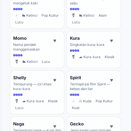
mengetuk kaki
salju
♂
🐇 Kelinci
Pop Kultur
⚧
🐇 Kelinci
Alam
Lucu
Lucu
Momo
Kura
♥
♥
Nama pendek
Singkatan kura-kura
menggemaskan
⚧
🐢 Kura-kura
Klasik
⚧
🐇 Kelinci
Lucu
Shelly
Spirit
♥
♥
Tempurung — ciri khas
Terinspirasi film Spirit —
kura-kura
bebas dan liar
⚧
🐢 Kura-kura
Klasik
♂
🐴 Kuda
Pop Kultur
Lucu
Kuat
Naga
Gecko
♥
♥
Terinspirasi naga — kuat dan
Jenis kadal yang populer