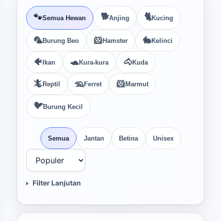
🐕
🐈
🐾
Semua Hewan
Anjing
Kucing
🦜
🐹
🐇
Burung Beo
Hamster
Kelinci
🐠
🐢
🐴
Ikan
Kura-kura
Kuda
🦎
🦡
🐹
Reptil
Ferret
Marmut
🐦
Burung Kecil
Semua
Jantan
Betina
Unisex
Filter Lanjutan