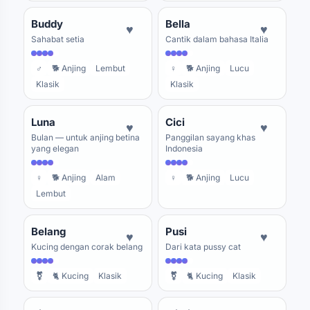
Buddy
Bella
♥
♥
Sahabat setia
Cantik dalam bahasa Italia
♂
🐕 Anjing
Lembut
♀
🐕 Anjing
Lucu
Klasik
Klasik
Luna
Cici
♥
♥
Bulan — untuk anjing betina
Panggilan sayang khas
yang elegan
Indonesia
♀
🐕 Anjing
Alam
♀
🐕 Anjing
Lucu
Lembut
Belang
Pusi
♥
♥
Kucing dengan corak belang
Dari kata pussy cat
⚧
🐈 Kucing
Klasik
⚧
🐈 Kucing
Klasik