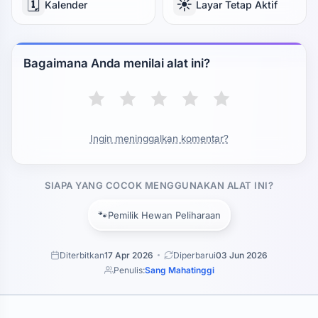
🗓️
☀️
Kalender
Layar Tetap Aktif
Bagaimana Anda menilai alat ini?
Ingin meninggalkan komentar?
SIAPA YANG COCOK MENGGUNAKAN ALAT INI?
🐾
Pemilik Hewan Peliharaan
Diterbitkan
17 Apr 2026
Diperbarui
03 Jun 2026
Penulis:
Sang Mahatinggi