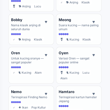
♂
🐕 Anjing
Klasik
⚧
🐕 Anjing
Lucu
Bobby
Meong
♥
♥
Nama klasik anjing di
Suara kucing — nama paling
seluruh dunia
umum
♂
🐕 Anjing
Klasik
⚧
🐈 Kucing
Klasik
Oren
Oyen
♥
♥
Untuk kucing oranye —
Variasi Oren — sangat
sangat populer
populer online
♂
🐈 Kucing
Alam
⚧
🐈 Kucing
Lucu
Alam
Nemo
Hamtaro
♥
♥
Terinspirasi Finding Nemo
Terinspirasi kartun hamster
Jepang
♂
🐠 Ikan
Pop Kultur