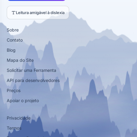
Leitura amigável à dislexia
Sobre
Contato
Blog
Mapa do Site
Solicitar uma Ferramenta
API para desenvolvedores
Preços
Apoiar o projeto
Privacidade
Termos