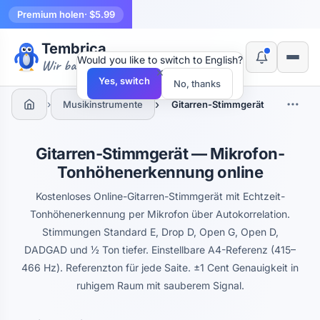
Premium holen
· $5.99
Tembrica
Would you like to switch to English?
Wir bauen Werkzeuge
×
Yes, switch
No, thanks
›
›
Musikinstrumente
Gitarren-Stimmgerät
Gitarren-Stimmgerät — Mikrofon-
Tonhöhenerkennung online
Kostenloses Online-Gitarren-Stimmgerät mit Echtzeit-
Tonhöhenerkennung per Mikrofon über Autokorrelation.
Stimmungen Standard E, Drop D, Open G, Open D,
DADGAD und ½ Ton tiefer. Einstellbare A4-Referenz (415–
466 Hz). Referenzton für jede Saite. ±1 Cent Genauigkeit in
ruhigem Raum mit sauberem Signal.