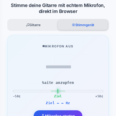
Stimme deine Gitarre mit echtem Mikrofon,
direkt im Browser
Gitarre
Stimmgerät
MIKROFON AUS
—
Saite anzupfen
−50¢
Ziel
+50¢
Ziel — — Hz
Mikrofon starten