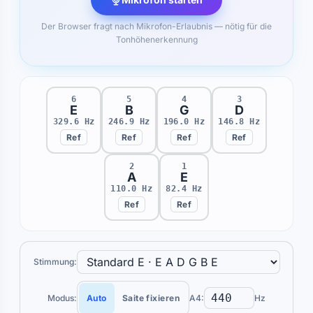
Der Browser fragt nach Mikrofon-Erlaubnis — nötig für die
Tonhöhenerkennung
6
5
4
3
E
B
G
D
329.6 Hz
246.9 Hz
196.0 Hz
146.8 Hz
Ref
Ref
Ref
Ref
2
1
A
E
110.0 Hz
82.4 Hz
Ref
Ref
Stimmung:
Modus:
Auto
Saite fixieren
A4:
Hz