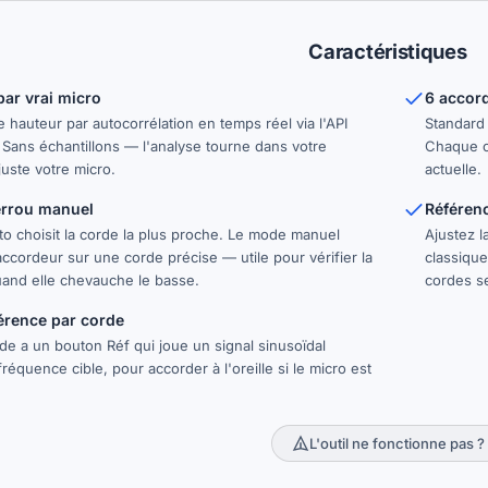
Caractéristiques
par vrai micro
6 accor
 hauteur par autocorrélation en temps réel via l'API
Standard
Sans échantillons — l'analyse tourne dans votre
Chaque co
juste votre micro.
actuelle.
errou manuel
Référen
o choisit la corde la plus proche. Le mode manuel
Ajustez l
'accordeur sur une corde précise — utile pour vérifier la
classiqu
and elle chevauche le basse.
cordes s
érence par corde
e a un bouton Réf qui joue un signal sinusoïdal
fréquence cible, pour accorder à l'oreille si le micro est
L'outil ne fonctionne pas ?