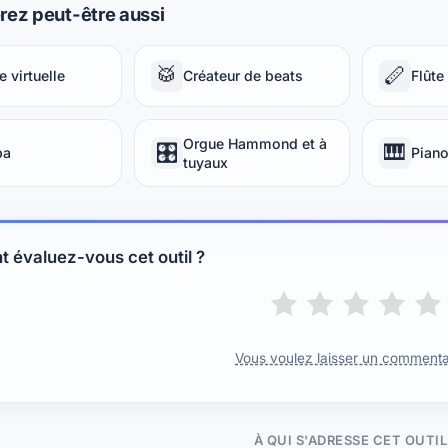
rez peut-être aussi
🥁
🪈
e virtuelle
Créateur de beats
Flûte 
Orgue Hammond et à
🎛️
🎹
ba
Piano
tuyaux
évaluez-vous cet outil ?
Vous voulez laisser un commenta
À QUI S'ADRESSE CET OUTIL