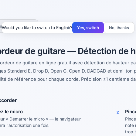
›
uments de musique
Accordeur de guitare
×
Would you like to switch to English?
Yes, switch
No, thanks
rdeur de guitare — Détection de h
rdeur de guitare en ligne gratuit avec détection de hauteur pa
es Standard E, Drop D, Open G, Open D, DADGAD et demi-ton pl
lité de référence pour chaque corde. Précision ±1 centième da
corder
ez le micro
Pinc
2
sur « Démarrer le micro » — le navigateur
Pince
a l'autorisation une fois.
note 
trop 