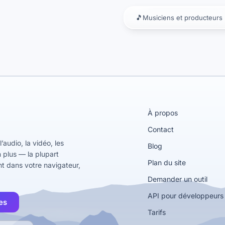
🎵
Musiciens et producteurs
À propos
Contact
l’audio, la vidéo, les
Blog
n plus — la plupart
Plan du site
t dans votre navigateur,
Demander un outil
API pour développeurs
es
Tarifs