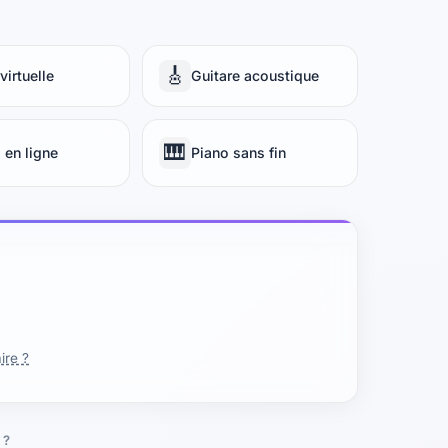
🎸
virtuelle
Guitare acoustique
🎹
 en ligne
Piano sans fin
ire ?
 ?