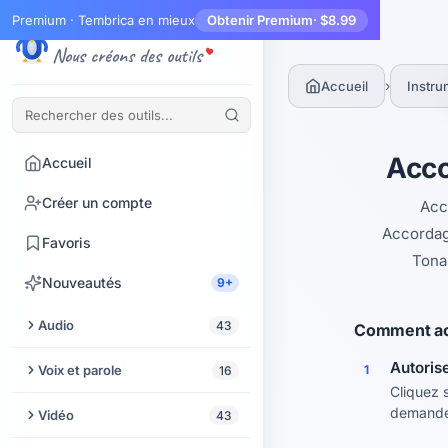
Premium · Tembrica en mieux
Obtenir Premium
· $8.99
Tembrica
Nous créons des outils
›
Accueil
Instr
Acco
Accueil
Créer un compte
Acco
Accordag
Favoris
Tona
Nouveautés
9+
Audio
43
Comment ac
Couper l'audio
Autoris
Voix et parole
1
16
Cliquez 
Améliorateur audio
Synthèse vocale
demander
Vidéo
43
Extraire l'audio d'une vidéo