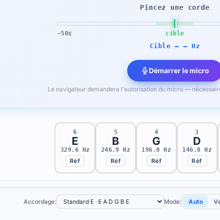
Pincez une corde
−50¢
cible
Cible — — Hz
Démarrer le micro
Le navigateur demandera l'autorisation du micro — nécessaire
6
5
4
3
E
B
G
D
329.6 Hz
246.9 Hz
196.0 Hz
146.8 Hz
Réf
Réf
Réf
Réf
Accordage:
Mode:
Auto
Ve