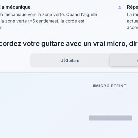
 la mécanique
Répé
4
la mécanique vers la zone verte. Quand l'aiguille
La ra
 la zone verte (±5 centièmes), la corde est
actue
e.
acco
ordez votre guitare avec un vrai micro, di
Guitare
MICRO ÉTEINT
—