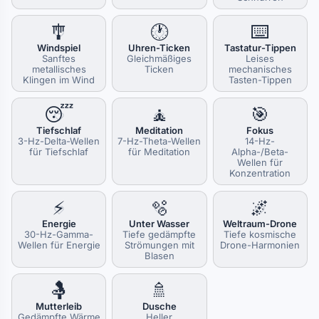
🎐
🕐
⌨️
Windspiel
Uhren-Ticken
Tastatur-Tippen
Sanftes
Gleichmäßiges
Leises
metallisches
Ticken
mechanisches
Klingen im Wind
Tasten-Tippen
😴
🧘
🎯
Tiefschlaf
Meditation
Fokus
3-Hz-Delta-Wellen
7-Hz-Theta-Wellen
14-Hz-
für Tiefschlaf
für Meditation
Alpha-/Beta-
Wellen für
Konzentration
⚡
🫧
🌌
Energie
Unter Wasser
Weltraum-Drone
30-Hz-Gamma-
Tiefe gedämpfte
Tiefe kosmische
Wellen für Energie
Strömungen mit
Drone-Harmonien
Blasen
🤱
🚿
Mutterleib
Dusche
Gedämpfte Wärme
Heller