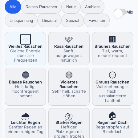
Alle
Reines Rauschen
Natur
Ambient
Mix
Entspannung
Binaural
Spezial
Favoriten
⬜
🩷
🟫
Weißes Rauschen
Rosa Rauschen
Braunes Rauschen
Gleiche Energie
Sanft,
Tief, warm,
über alle
ausgewogen,
niederfrequent
Frequenzen
natürlich
🔵
🟣
⚪
Blaues Rauschen
Violettes
Graues Rauschen
Hell, luftig,
Rauschen
Wahrnehmungs-
hochfrequent
Sehr hell, scharfe
flach,
betont
Höhen
ausbalancierte
Lautheit
🌧️
⛈️
🏠
Leichter Regen
Starker Regen
Regen auf Dach
Sanfter Regen an
Heftiger
Regentropfen auf
einem ruhigen Tag
Platzregen mit
Blechdach
großen Tropfen