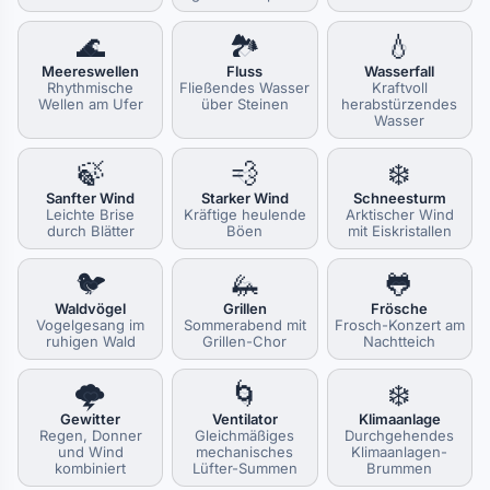
🌊
🏞️
💧
Meereswellen
Fluss
Wasserfall
Rhythmische
Fließendes Wasser
Kraftvoll
Wellen am Ufer
über Steinen
herabstürzendes
Wasser
🍃
💨
❄️
Sanfter Wind
Starker Wind
Schneesturm
Leichte Brise
Kräftige heulende
Arktischer Wind
durch Blätter
Böen
mit Eiskristallen
🐦
🦗
🐸
Waldvögel
Grillen
Frösche
Vogelgesang im
Sommerabend mit
Frosch-Konzert am
ruhigen Wald
Grillen-Chor
Nachtteich
🌩️
🌀
❄️
Gewitter
Ventilator
Klimaanlage
Regen, Donner
Gleichmäßiges
Durchgehendes
und Wind
mechanisches
Klimaanlagen-
kombiniert
Lüfter-Summen
Brummen