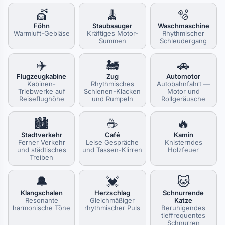
💇
🧹
🫧
Föhn
Staubsauger
Waschmaschine
Warmluft-Gebläse
Kräftiges Motor-
Rhythmischer
Summen
Schleudergang
✈️
🚂
🚗
Flugzeugkabine
Zug
Automotor
Kabinen-
Rhythmisches
Autobahnfahrt —
Triebwerke auf
Schienen-Klacken
Motor und
Reiseflughöhe
und Rumpeln
Rollgeräusche
🏙️
☕
🔥
Stadtverkehr
Café
Kamin
Ferner Verkehr
Leise Gespräche
Knisterndes
und städtisches
und Tassen-Klirren
Holzfeuer
Treiben
🔔
💓
🐱
Klangschalen
Herzschlag
Schnurrende
Resonante
Gleichmäßiger
Katze
harmonische Töne
rhythmischer Puls
Beruhigendes
tieffrequentes
Schnurren