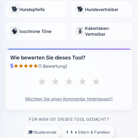
🐕
🐕
Hundepfeife
Hundevertreiber
Kakerlaken-
🧠
🪳
Isochrone Töne
Vertreiber
Wie bewerten Sie dieses Tool?
5
(1 Bewertung)
Möchten Sie einen Kommentar hinterlassen?
FÜR WEN IST DIESES TOOL GEDACHT?
🎓
👨‍👩‍👧
Studierende
Eltern & Familien