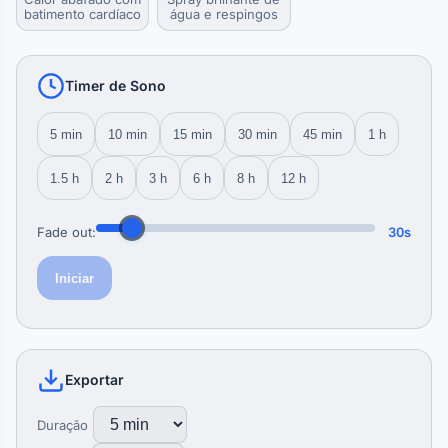
batimento cardíaco
água e respingos
Timer de Sono
5 min
10 min
15 min
30 min
45 min
1 h
1.5 h
2 h
3 h
6 h
8 h
12 h
Fade out:
30s
Iniciar
Exportar
Duração