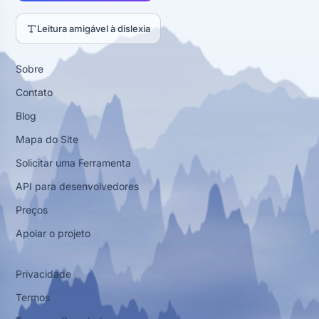
Leitura amigável à dislexia
Sobre
Contato
Blog
Mapa do Site
Solicitar uma Ferramenta
API para desenvolvedores
Preços
Apoiar o projeto
Privacidade
Termos