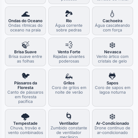
🌊
🏞️
💧
Ondas do Oceano
Rio
Cachoeira
Ondas rítmicas do
Água corrente
Água cascateando
oceano na praia
sobre pedras
com força
🍃
💨
❄️
Brisa Suave
Vento Forte
Nevasca
Brisa suave entre
Rajadas uivantes
Vento ártico com
as folhas
poderosas
cristais de gelo
🐦
🦗
🐸
Pássaros da
Grilos
Sapos
Floresta
Coro de grilos em
Coro de sapos em
Canto de pássaros
noite de verão
lagoa noturna
em floresta
pacífica
🌩️
🌀
❄️
Tempestade
Ventilador
Ar-Condicionado
Chuva, trovão e
Zumbido constante
Drone contínuo de
vento combinados
de ventilador
ar-condicionado
mecânico