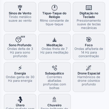
🎐
🕐
⌨️
Sinos de Vento
Tique-Taque do
Digitação no
Tinido metálico
Relógio
Teclado
suave ao vento
Ritmo constante de
Pressionamento
tique-taque
suave de teclas
mecânicas
😴
🧘
🎯
Sono Profundo
Meditação
Foco
Ondas delta de 3
Ondas theta de 7
Ondas alfa/beta de
Hz para sono
Hz para meditação
14 Hz para
profundo
concentração
⚡
🫧
🌌
Energia
Subaquático
Drone Espacial
Ondas gama de 30
Correntes
Harmônicos de
Hz para energia
abafadas
drone cósmico
profundas com
profundo
bolhas
🤱
🚿
Útero
Chuveiro
Calor abafado com
Spray brilhante de