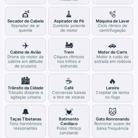
💇
🧹
🫧
Secador de Cabelo
Aspirador de Pó
Máquina de Lavar
Soprador de ar
Zumbido potente
Ciclo rítmico de
quente
de motor
centrifugação
✈️
🚂
🚗
Cabine de Avião
Trem
Motor de Carro
Drone do motor da
Cliques rítmicos
Motor e ruído de
cabine em altitude
nos trilhos e
estrada em rodovia
de cruzeiro
estrondo
🏙️
☕
🔥
Trânsito da Cidade
Café
Lareira
Trânsito distante e
Conversas baixas
Crepitar de lenha
agitação urbana
e tinir de xícaras
no fogo
🔔
💓
🐱
Taças Tibetanas
Batimento
Gato Ronronando
Tons harmônicos
Cardíaco
Ronronar suave de
ressonantes
Pulso rítmico
baixa frequência
constante