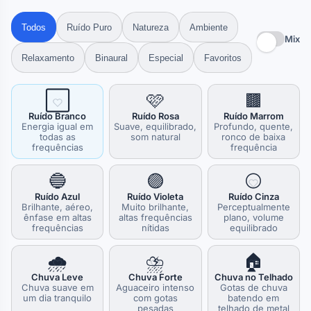
Todos
Ruído Puro
Natureza
Ambiente
Mix
Relaxamento
Binaural
Especial
Favoritos
⬜
🩷
🟫
Ruído Branco
Ruído Rosa
Ruído Marrom
Energia igual em
Suave, equilibrado,
Profundo, quente,
todas as
som natural
ronco de baixa
frequências
frequência
🔵
🟣
⚪
Ruído Azul
Ruído Violeta
Ruído Cinza
Brilhante, aéreo,
Muito brilhante,
Perceptualmente
ênfase em altas
altas frequências
plano, volume
frequências
nítidas
equilibrado
🌧️
⛈️
🏠
Chuva Leve
Chuva Forte
Chuva no Telhado
Chuva suave em
Aguaceiro intenso
Gotas de chuva
um dia tranquilo
com gotas
batendo em
pesadas
telhado de metal