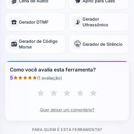
🎬
🐕
Cena de Áudio
Apito para Cães
Gerador
☎️
📡
Gerador DTMF
Ultrassônico
Gerador de Código
📻
🤫
Gerador de Silêncio
Morse
Como você avalia esta ferramenta?
5
(1 avaliação)
Quer deixar um comentário?
PARA QUEM É ESTA FERRAMENTA?