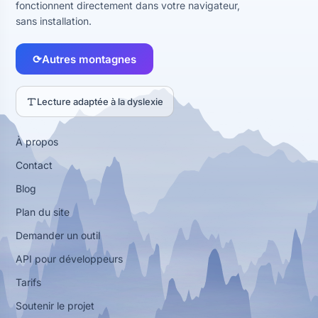
fonctionnent directement dans votre navigateur,
sans installation.
⟳
Autres montagnes
Lecture adaptée à la dyslexie
À propos
Contact
Blog
Plan du site
Demander un outil
API pour développeurs
Tarifs
Soutenir le projet