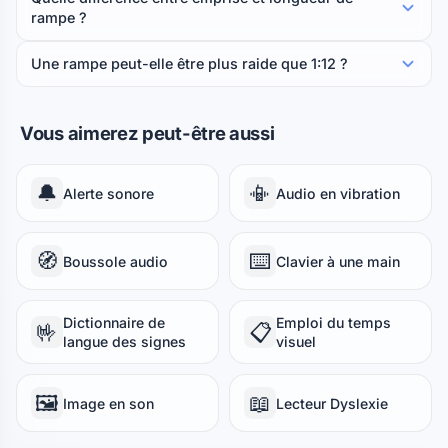
rampe ?
Une rampe peut-elle être plus raide que 1:12 ?
Vous aimerez peut-être aussi
🔔
📳
Alerte sonore
Audio en vibration
🧭
⌨️
Boussole audio
Clavier à une main
Dictionnaire de
Emploi du temps
🤟
📋
langue des signes
visuel
🖼️
📖
Image en son
Lecteur Dyslexie