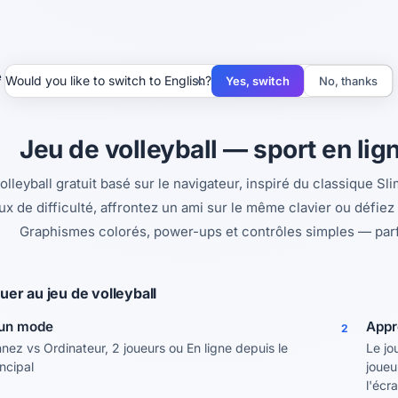
 volleyball
×
Would you like to switch to English?
Yes, switch
No, thanks
Jeu de volleyball — sport en lign
olleyball gratuit basé sur le navigateur, inspiré du classique Sl
ux de difficulté, affrontez un ami sur le même clavier ou défiez
Graphismes colorés, power-ups et contrôles simples — parfai
er au jeu de volleyball
 un mode
Appr
2
nnez vs Ordinateur, 2 joueurs ou En ligne depuis le
Le jo
ncipal
joueu
l'écra