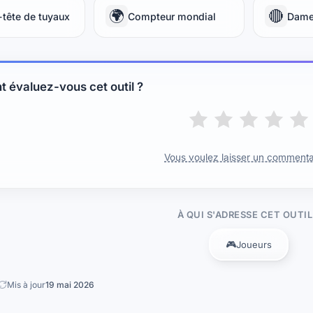
🌍
🔴
tête de tuyaux
Compteur mondial
Dam
évaluez-vous cet outil ?
Vous voulez laisser un commenta
À QUI S'ADRESSE CET OUTIL
🎮
Joueurs
Mis à jour
19 mai 2026