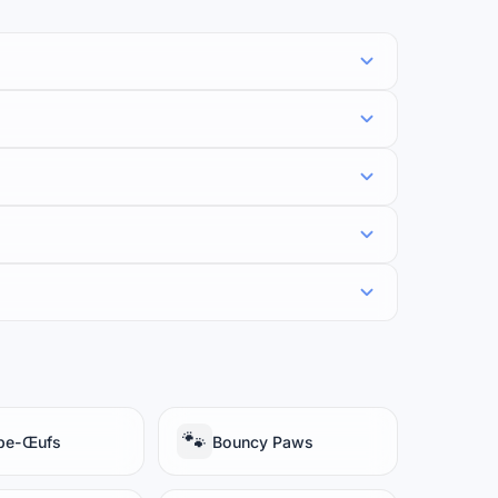
🐾
ape-Œufs
Bouncy Paws