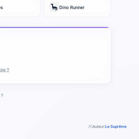
🦕
es
Dino Runner
ire ?
 ?
Auteur:
Le Suprême