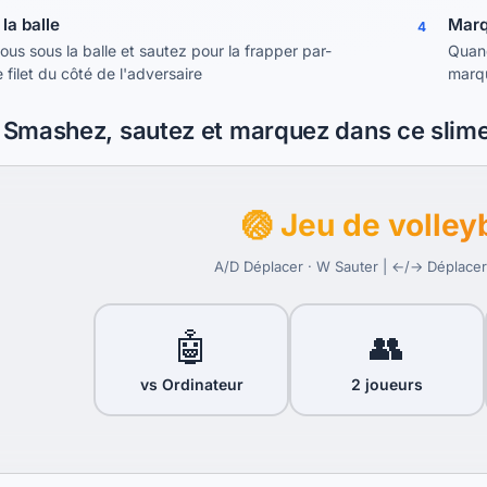
la balle
Marq
4
ous sous la balle et sautez pour la frapper par-
Quand
 filet du côté de l'adversaire
marqu
Smashez, sautez et marquez dans ce slime
🏐 Jeu de volley
A/D Déplacer · W Sauter | ←/→ Déplacer
🤖
👥
vs Ordinateur
2 joueurs