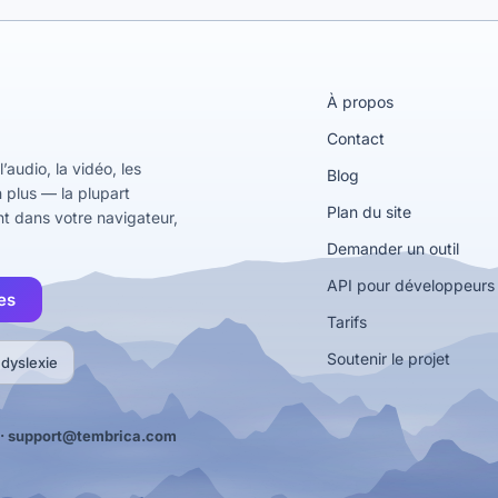
À propos
Contact
l’audio, la vidéo, les
Blog
n plus — la plupart
Plan du site
t dans votre navigateur,
Demander un outil
API pour développeurs
es
Tarifs
Soutenir le projet
 dyslexie
·
support@tembrica.com