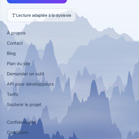
Lecture adaptée à la dyslexie
À propos
Contact
Blog
Plan du site
Demander un outil
API pour développeurs
Tarifs
Soutenir le projet
Confidentialité
Conditions