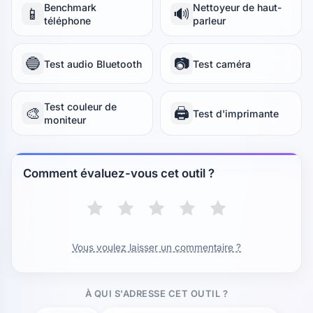
Benchmark
Nettoyeur de haut-
📱
🔊
téléphone
parleur
🔵
📷
Test audio Bluetooth
Test caméra
Test couleur de
🎨
🖨️
Test d'imprimante
moniteur
Comment évaluez-vous cet outil ?
Vous voulez laisser un commentaire ?
À QUI S'ADRESSE CET OUTIL ?