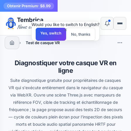
Obtenir Premium
· $8.99
Tembrica
Would you like to switch to English?
Nous créons des outils
×
Yes, switch
No, thanks
›
Test de casque VR
Diagnostiquer votre casque VR en
ligne
Suite diagnostique gratuite pour propriétaires de casques
VR qui s'exécute entièrement dans le navigateur du casque
via WebXR. Ouvre une scène Three.js avec marqueurs de
référence FOV, cible de tracking et échantillonnage de
fréquence ; la page propose aussi des tests 2D de secours
— cycle de couleurs plein écran pour l'inspection des pixels
morts et boucle audio spatial panoramée HRTF pour