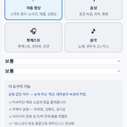
자동 향상
음성
스마트 정리: 노이즈, 레벨, 선명도
음성 녹음, 회의, 통화
🎧
🎵
팟캐스트
음악
팟캐스트, 인터뷰, 강연
노래, 연주곡, DJ 믹스
이 도구의 기능
균형 잡힌 처리 — 눈에 띄는 개선. 대부분의 녹음에 적합.
지속적인 배경 소음과 험을 줄여줍니다
주파수 균형 — 따뜻함, 선명도, 공기감
다이나믹 압축 및 트랙 전체 볼륨 레벨링
–16 LUFS 방송 표준으로 라우드니스 정규화