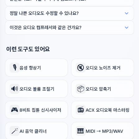
정말 나쁜 오디오도 수정할 수 있나요?
이것은 오디오 컴프레서와 같은 건가요?
이런 도구도 있어요
🎙️
🔇
음성 향상기
오디오 노이즈 제거
🔊
📦
오디오 볼륨 조절기
오디오 압축기
🎮
📻
8비트 칩튠 신시사이저
ACX 오디오북 마스터링
🪄
🎹
AI 음악 클리너
MIDI → MP3/WAV