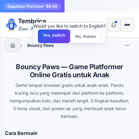
Dapatkan Premium
· $8.99
Tembrica
Would you like to switch to English?
Kami Membuat Alat
×
Yes, switch
No, thanks
›
Bouncy Paws
Bouncy Paws — Game Platformer
Online Gratis untuk Anak
Game lompat browser gratis untuk anak-anak. Pandu
kucing lucu yang melompat dari platform ke platform,
mengumpulkan koin, dan meraih langit. 3 tingkat kesulitan,
5 tema visual, dan power-up yang membuat anak terus
bermain.
Cara Bermain