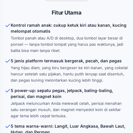
Fitur Utama
Kontrol ramah anak: cukup ketuk kiri atau kanan, kucing
melompat otomatis
Tombol panah atau A/D di desktop, dua tombol layar besar di
ponsel — tanpa tombol lompat yang harus pas waktunya, jadi
balita bisa main tanpa ribet.
5 jenis platform termasuk bergerak, pecah, dan pegas
Yang hijau diam, yang biru bergeser ke kiri-kanan, yang cokelat
hancur setelah satu pijakan, hantu putih lenyap saat disentuh,
dan pegas kuning melontarkan kucing lebih tinggi.
5 power-up: sepatu pegas, jetpack, baling-baling,
perisai, dan magnet koin
Jetpack meluncurkan Anda melewati celah, perisai menahan
satu serangan musuh, dan magnet menyedot koin di sekitar
agar tema lebih cepat terbuka.
5 tema warna-warni: Langit, Luar Angkasa, Bawah Laut,
Hutan, dan Permen