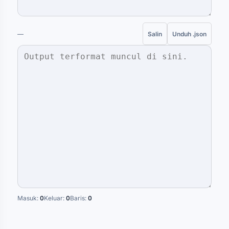
—
Salin
Unduh .json
Masuk:
0
Keluar:
0
Baris:
0