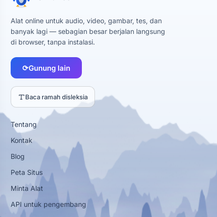
Alat online untuk audio, video, gambar, tes, dan
banyak lagi — sebagian besar berjalan langsung
di browser, tanpa instalasi.
⟳
Gunung lain
Baca ramah disleksia
Tentang
Kontak
Blog
Peta Situs
Minta Alat
API untuk pengembang