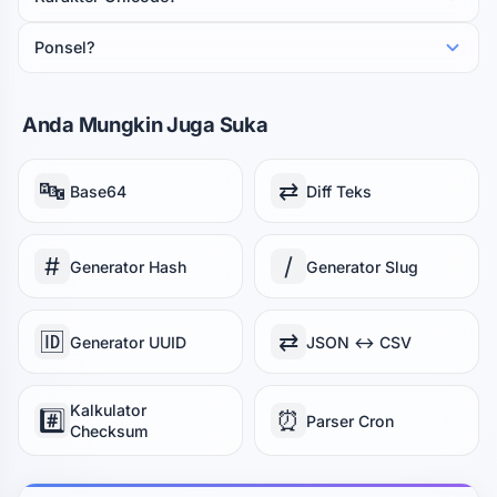
Ponsel?
Anda Mungkin Juga Suka
🔤
⇄
Base64
Diff Teks
#
/
Generator Hash
Generator Slug
🆔
⇄
Generator UUID
JSON ↔ CSV
Kalkulator
#️⃣
⏰
Parser Cron
Checksum