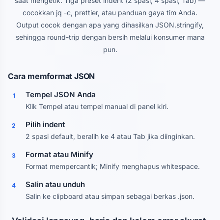
saat mengetik. Tiga preset indent (2 spasi, 4 spasi, Tab) —
cocokkan jq -c, prettier, atau panduan gaya tim Anda.
Output cocok dengan apa yang dihasilkan JSON.stringify,
sehingga round-trip dengan bersih melalui konsumer mana
pun.
Cara memformat JSON
Tempel JSON Anda
1
Klik Tempel atau tempel manual di panel kiri.
Pilih indent
2
2 spasi default, beralih ke 4 atau Tab jika diinginkan.
Format atau Minify
3
Format mempercantik; Minify menghapus whitespace.
Salin atau unduh
4
Salin ke clipboard atau simpan sebagai berkas .json.