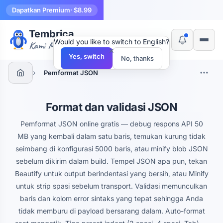
Dapatkan Premium
· $8.99
Tembrica
Would you like to switch to English?
Kami Membuat Alat
×
Yes, switch
No, thanks
›
Pemformat JSON
Format dan validasi JSON
Pemformat JSON online gratis — debug respons API 50
MB yang kembali dalam satu baris, temukan kurung tidak
seimbang di konfigurasi 5000 baris, atau minify blob JSON
sebelum dikirim dalam build. Tempel JSON apa pun, tekan
Beautify untuk output berindentasi yang bersih, atau Minify
untuk strip spasi sebelum transport. Validasi memunculkan
baris dan kolom error sintaks yang tepat sehingga Anda
tidak memburu di payload bersarang dalam. Auto-format