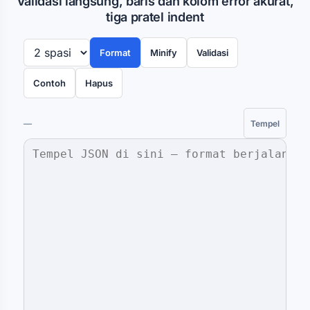
Validasi langsung, baris dan kolom error akurat,
tiga pratel indent
Format
Minify
Validasi
Contoh
Hapus
—
Tempel