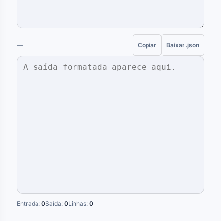
—
Copiar
Baixar .json
Entrada:
0
Saída:
0
Linhas:
0