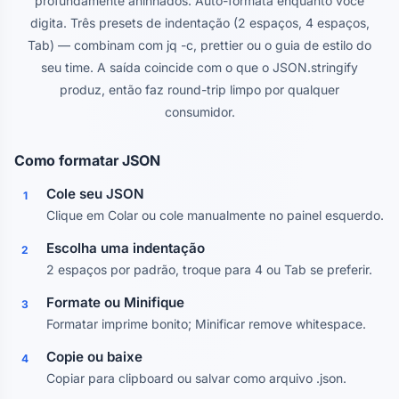
profundamente aninhados. Auto-formata enquanto você
digita. Três presets de indentação (2 espaços, 4 espaços,
Tab) — combinam com jq -c, prettier ou o guia de estilo do
seu time. A saída coincide com o que o JSON.stringify
produz, então faz round-trip limpo por qualquer
consumidor.
Como formatar JSON
Cole seu JSON
1
Clique em Colar ou cole manualmente no painel esquerdo.
Escolha uma indentação
2
2 espaços por padrão, troque para 4 ou Tab se preferir.
Formate ou Minifique
3
Formatar imprime bonito; Minificar remove whitespace.
Copie ou baixe
4
Copiar para clipboard ou salvar como arquivo .json.