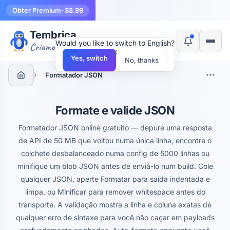
Obter Premium
· $8.99
Tembrica
Would you like to switch to English?
Criamos ferramentas
×
Yes, switch
No, thanks
›
Formatador JSON
Formate e valide JSON
Formatador JSON online gratuito — depure uma resposta
de API de 50 MB que voltou numa única linha, encontre o
colchete desbalanceado numa config de 5000 linhas ou
minifique um blob JSON antes de enviá-lo num build. Cole
qualquer JSON, aperte Formatar para saída indentada e
limpa, ou Minificar para remover whitespace antes do
transporte. A validação mostra a linha e coluna exatas de
qualquer erro de sintaxe para você não caçar em payloads