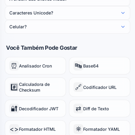
Caracteres Unicode?
Celular?
Você Também Pode Gostar
⏰
🔤
Analisador Cron
Base64
Calculadora de
#️⃣
🔗
Codificador URL
Checksum
🔐
⇄
Decodificador JWT
Diff de Texto
<>
⛯
Formatador HTML
Formatador YAML