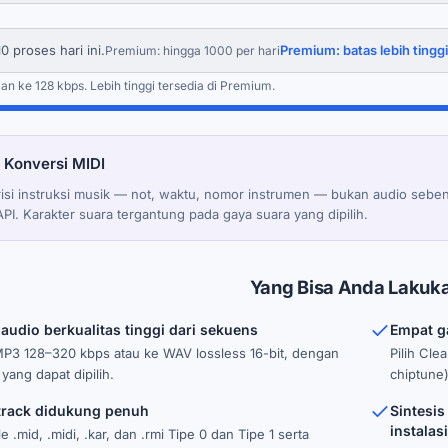
10 proses hari ini.
Premium: batas lebih tinggi
Premium: hingga 1000 per hari
kan ke 128 kbps. Lebih tinggi tersedia di Premium.
 Konversi MIDI
risi instruksi musik — not, waktu, nomor instrumen — bukan audio seben
I. Karakter suara tergantung pada gaya suara yang dipilih.
Yang Bisa Anda Lakuk
audio berkualitas tinggi dari sekuens
Empat ga
P3 128–320 kbps atau ke WAV lossless 16-bit, dengan
Pilih Cle
yang dapat dipilih.
chiptune)
-track didukung penuh
Sintesi
instalasi
 .mid, .midi, .kar, dan .rmi Tipe 0 dan Tipe 1 serta