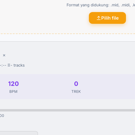
Format yang didukung: .mid, .midi, .k
Pilih file
×
-:--
- tracks
120
0
BPM
TREK
:00