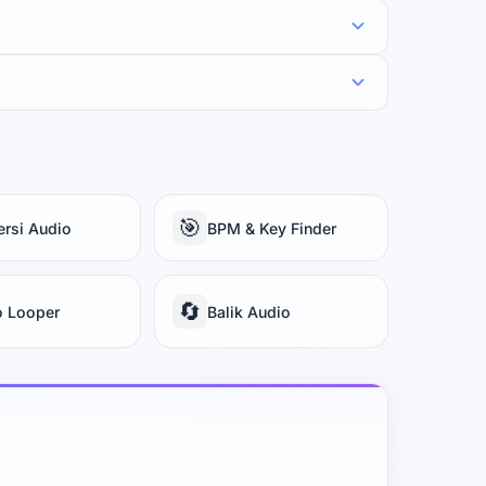
🎯
rsi Audio
BPM & Key Finder
🔄
o Looper
Balik Audio