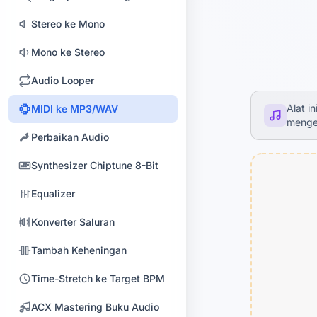
Stereo ke Mono
Mono ke Stereo
Audio Looper
Alat 
MIDI ke MP3/WAV
menge
Perbaikan Audio
Synthesizer Chiptune 8-Bit
Equalizer
Konverter Saluran
Tambah Keheningan
Time-Stretch ke Target BPM
ACX Mastering Buku Audio