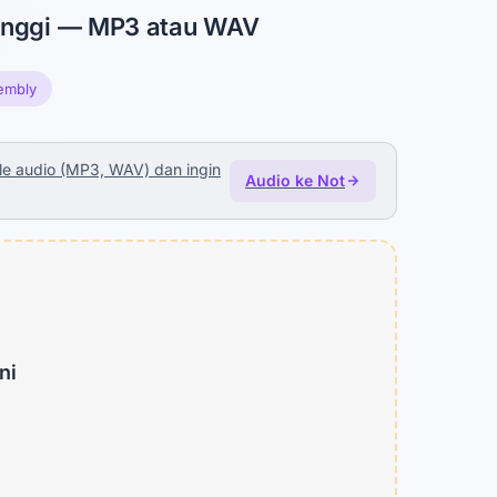
 tinggi — MP3 atau WAV
embly
file audio (MP3, WAV) dan ingin
Audio ke Not
ni