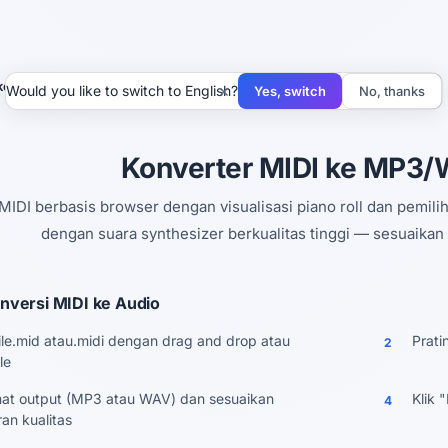
 ke MP3/WAV
×
Would you like to switch to English?
Yes, switch
No, thanks
Konverter MIDI ke MP3/
MIDI berbasis browser dengan visualisasi piano roll dan pemili
dengan suara synthesizer berkualitas tinggi — sesuaika
versi MIDI ke Audio
ile.mid atau.midi dengan drag and drop atau
Prati
2
le
rmat output (MP3 atau WAV) dan sesuaikan
Klik 
4
an kualitas