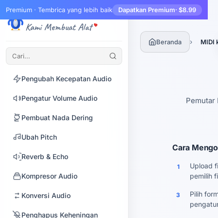
Ekstrak Audio dari Video
Premium · Tembrica yang lebih baik
Dapatkan Premium
· $8.99
Tembrica
Audio Denoiser
Kami Membuat Alat
Balik Audio
›
Beranda
MIDI
Penggabung Audio
Pengubah Kecepatan Audio
Pengatur Volume Audio
Pemutar 
Pembuat Nada Dering
Ubah Pitch
Cara Mengon
Reverb & Echo
Upload f
1
Kompresor Audio
pemilih fi
Pilih fo
Konversi Audio
3
pengatur
Penghapus Keheningan