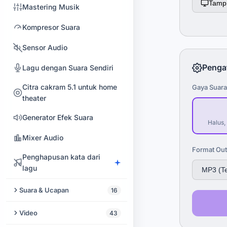
Tampi
Mastering Musik
Kompresor Suara
Sensor Audio
Penga
Lagu dengan Suara Sendiri
Citra cakram 5.1 untuk home
Gaya Suara
theater
Generator Efek Suara
Halus,
Mixer Audio
Format Out
Penghapusan kata dari
lagu
Suara & Ucapan
16
Text to Speech
Video
43