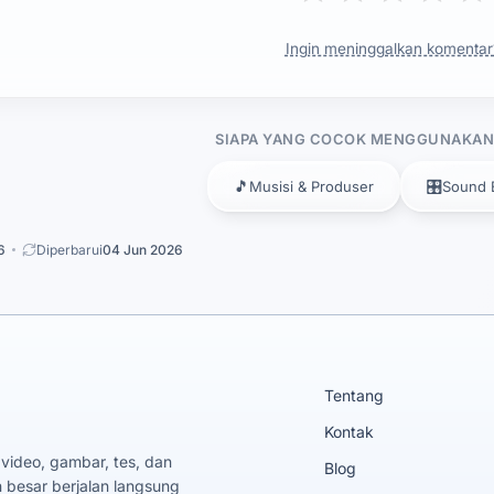
Ingin meninggalkan komentar
SIAPA YANG COCOK MENGGUNAKAN 
🎵
🎛️
Musisi & Produser
Sound 
6
Diperbarui
04 Jun 2026
Tentang
Kontak
 video, gambar, tes, dan
Blog
 besar berjalan langsung