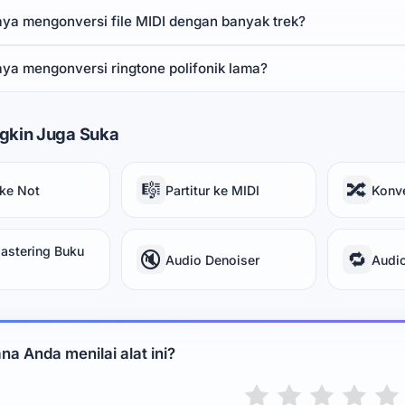
aya mengonversi file MIDI dengan banyak trek?
aya mengonversi ringtone polifonik lama?
gkin Juga Suka
🎼
🔀
ke Not
Partitur ke MIDI
Konve
astering Buku
🔇
🔁
Audio Denoiser
Audi
a Anda menilai alat ini?