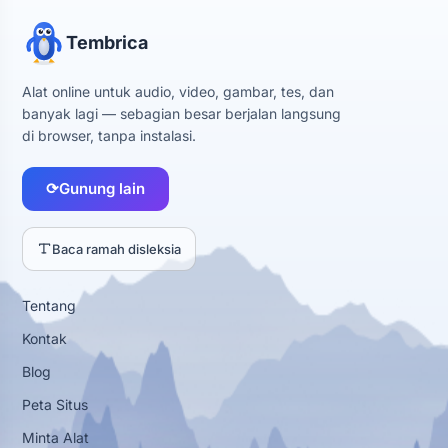
Tembrica
Alat online untuk audio, video, gambar, tes, dan
banyak lagi — sebagian besar berjalan langsung
di browser, tanpa instalasi.
⟳
Gunung lain
Baca ramah disleksia
Tentang
Kontak
Blog
Peta Situs
Minta Alat