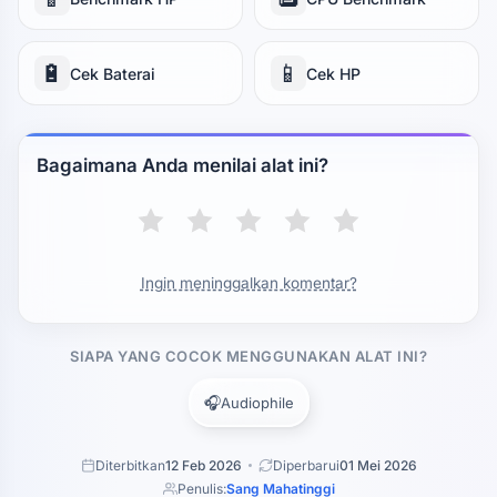
🔋
📱
Cek Baterai
Cek HP
Bagaimana Anda menilai alat ini?
Ingin meninggalkan komentar?
SIAPA YANG COCOK MENGGUNAKAN ALAT INI?
🎧
Audiophile
Diterbitkan
12 Feb 2026
Diperbarui
01 Mei 2026
Penulis:
Sang Mahatinggi