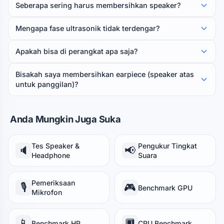
Seberapa sering harus membersihkan speaker?
Mengapa fase ultrasonik tidak terdengar?
Apakah bisa di perangkat apa saja?
Bisakah saya membersihkan earpiece (speaker atas
untuk panggilan)?
Anda Mungkin Juga Suka
Tes Speaker &
Pengukur Tingkat
🔈
📢
Headphone
Suara
Pemeriksaan
🎙️
🎮
Benchmark GPU
Mikrofon
📱
🔲
Benchmark HP
CPU Benchmark