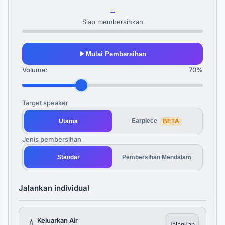
—
Siap membersihkan
Mulai Pembersihan
Volume:
70%
Target speaker
Earpiece
Utama
BETA
Jenis pembersihan
Standar
Pembersihan Mendalam
Jalankan individual
Keluarkan Air
💧
Jalankan