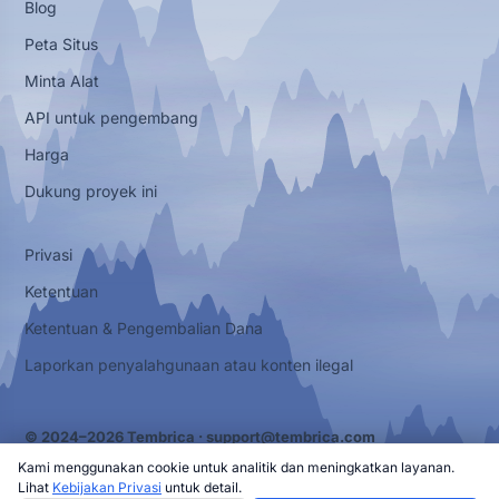
Blog
Peta Situs
Minta Alat
API untuk pengembang
Harga
Dukung proyek ini
Privasi
Ketentuan
Ketentuan & Pengembalian Dana
Laporkan penyalahgunaan atau konten ilegal
© 2024–2026 Tembrica ·
support@tembrica.com
Kami menggunakan cookie untuk analitik dan meningkatkan layanan.
Lihat
Kebijakan Privasi
untuk detail.