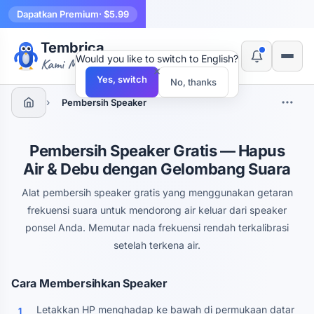
Dapatkan Premium
· $5.99
Tembrica
Would you like to switch to English?
Kami Membuat Alat
×
Yes, switch
No, thanks
›
Pembersih Speaker
Pembersih Speaker Gratis — Hapus
Air & Debu dengan Gelombang Suara
Alat pembersih speaker gratis yang menggunakan getaran
frekuensi suara untuk mendorong air keluar dari speaker
ponsel Anda. Memutar nada frekuensi rendah terkalibrasi
setelah terkena air.
Cara Membersihkan Speaker
Letakkan HP menghadap ke bawah di permukaan datar
1