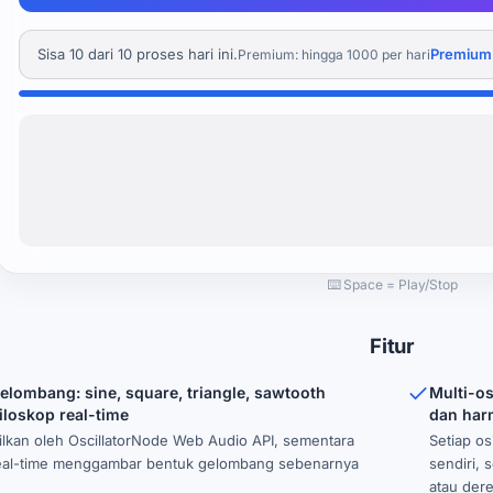
Sisa 10 dari 10 proses hari ini.
Premium: 
Premium: hingga 1000 per hari
⌨️ Space = Play/Stop
Fitur
elombang: sine, square, triangle, sawtooth
Multi-o
loskop real-time
dan har
silkan oleh OscillatorNode Web Audio API, sementara
Setiap os
real-time menggambar bentuk gelombang sebenarnya
sendiri,
.
atau dere