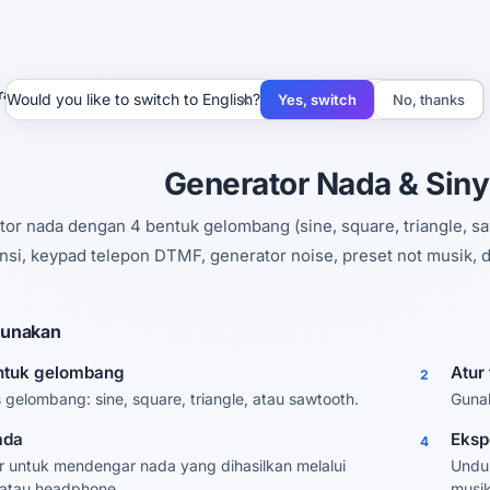
ator Nada
×
Would you like to switch to English?
Yes, switch
No, thanks
Generator Nada & Siny
or nada dengan 4 bentuk gelombang (sine, square, triangle, sa
nsi, keypad telepon DTMF, generator noise, preset not musik,
unakan
entuk gelombang
Atur
2
is gelombang: sine, square, triangle, atau sawtooth.
Gunak
ada
Eksp
4
ar untuk mendengar nada yang dihasilkan melalui
Unduh
 atau headphone.
musik