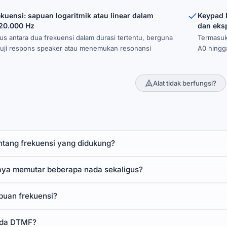
kuensi: sapuan logaritmik atau linear dalam
Keypad 
-20.000 Hz
dan eks
lus antara dua frekuensi dalam durasi tertentu, berguna
Termasuk 
uji respons speaker atau menemukan resonansi
A0 hingg
Alat tidak berfungsi?
ntang frekuensi yang didukung?
aya memutar beberapa nada sekaligus?
apuan frekuensi?
ada DTMF?