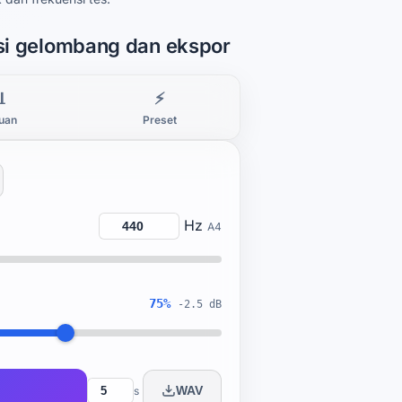
asi gelombang dan ekspor

⚡
uan
Preset
Hz
A4
75%
-2.5 dB
WAV
s