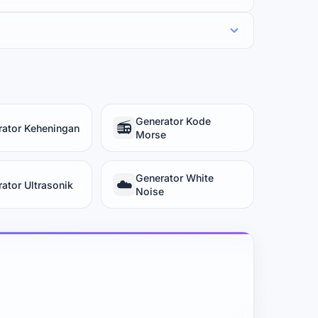
Generator Kode
📻
rator Keheningan
Morse
Generator White
☁️
ator Ultrasonik
Noise