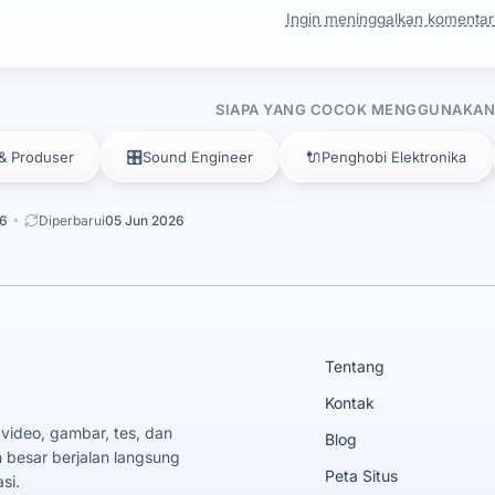
Ingin meninggalkan komentar
SIAPA YANG COCOK MENGGUNAKAN 
🎛️
🔌
 & Produser
Sound Engineer
Penghobi Elektronika
26
Diperbarui
05 Jun 2026
Tentang
Kontak
 video, gambar, tes, dan
Blog
 besar berjalan langsung
Peta Situs
si.