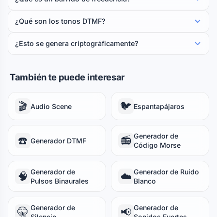
¿Qué son los tonos DTMF?
¿Esto se genera criptográficamente?
También te puede interesar
🎬
🐦
Audio Scene
Espantapájaros
Generador de
☎️
📻
Generador DTMF
Código Morse
Generador de
Generador de Ruido
🧠
☁️
Pulsos Binaurales
Blanco
Generador de
Generador de
🤫
📢
Silencio
Sonidos Fuertes