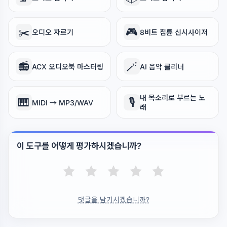
✂️
🎮
오디오 자르기
8비트 칩튠 신시사이저
📻
🪄
ACX 오디오북 마스터링
AI 음악 클리너
내 목소리로 부르는 노
🎹
🎙️
MIDI → MP3/WAV
래
이 도구를 어떻게 평가하시겠습니까?
댓글을 남기시겠습니까?