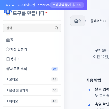
프리미엄 · 업그레이드된 Tembrica
프리미엄 받기
· $8.99
Tembrica
도구를 만듭니다
›
홈
율리우스 ↔ 
홈
계정 만들기
구력(율리
이전 12일,
북마크
새로운 소식
9+
오디오
43
사용 방법
오디오 자르기
날짜 입
1
음성 및 말하기
16
두 필드 중
오디오 향상
텍스트 음성 변환
비디오
43
축일 확
3
동영상에서 오디오 추출