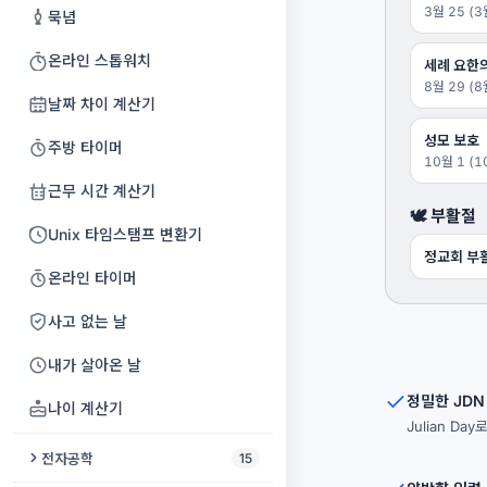
오디오 나침반
포켓 펫
3월 25 (3
묵념
녹음 스튜디오
코골이 모니터
동영상 욕설 제거
터치스크린 테스트
스피치 페이서
나무 블록
온라인 스톱워치
오디오북 일관성 검사기
세례 요한
PD 측정기
비디오 합치기
프린터 테스트
8월 29 (8
소리 알림
틱택토
날짜 차이 계산기
팟캐스트 삽입
출산 예정일 계산기
동영상 속도 편집기
Bluetooth 오디오 테스트
난독증 리더
성모 보호
체스
주방 타이머
멀티트랙 레코더
혈중알코올농도 계산기
10월 1 (1
동영상 볼륨 및 라우드니스
마우스 폴링레이트 테스트
읽기 자
트레일
근무 시간 계산기
오디오 챕터 분할기
색맹 검사
뮤직비디오 메이커
모니터 색상 테스트
🕊️ 부활절
경사로 기울기 계산기
계란 잡기
Unix 타임스탬프 변환기
AI 음악 클리너
러닝 페이스 계산기
동영상 역재생
마우스 테스트
정교회 부
한 손 키보드
탱크 듀얼
온라인 타이머
배경 음악
ADHD 테스트
분할 화면 영상
VR 준비 테스트
오디오를 진동으로
도시 게임
사고 없는 날
음성 향상기
이명 검사
비디오 블러
VR 호환성 테스트
카메라 텍스트 리더
세계 카운터
내가 살아온 날
오디오 욕설 제거
생리 달력
웹캠 녹화
VR 헤드셋 테스트
정밀한 JD
펭귄의 여정
나이 계산기
음성 복원
수면 계산기
영상 텍스트 지우기
Julian D
코덱 지원 테스트
음성 컴프레서
전자공학
15
장수 체력 테스트
만능 동영상 플레이어
휴대폰 키보드 테스트