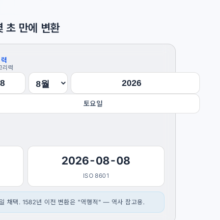
 초 만에 변환
신력
고리력
토요일
2026-08-08
ISO 8601
14일 채택. 1582년 이전 변환은 "역행적" — 역사 참고용.