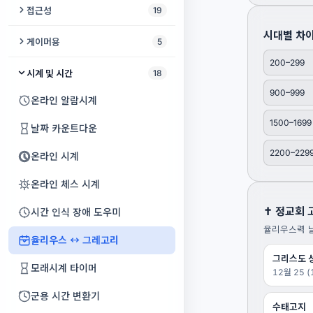
데드 픽셀 테스트
기타 튜너
오디오 비교기
모스 부호 디코더
새 퇴치기
접근성
19
슬라이딩 퍼즐
WebRTC 누출 테스트
스테레오→모노 변환
노래방 메이커
색맹 시뮬레이터
비디오 월
각도기 온라인
GPU 벤치마크
온라인 피아노
오디오 현미경
온라인 거울
시대별 차
아이소크로닉 톤
문서 리더
미로 게임
게이머용
5
쿠키 검사기
모노→스테레오 변환
대화 분석과 대화 회의록
우울증 선별검사
비디오 VR 변환
각도기
키보드 테스트
어쿠스틱 기타
Guitar Pro to MIDI
화면 켜짐 유지
200–299
톤 생성기
이미지를 소리로
배구 게임
반응 속도 테스트
개인정보 감사
시계 및 시간
18
오디오 루퍼
오디오 번역기
색맹 카메라
자막 병합
온라인 자
배터리 확인
칼림바
동영상 분석
Bluetooth 연결 유지
초인종 소리 생성기
색상 판독기
900–999
라이츠 아웃
에임 트레이너
WHOIS 조회
온라인 알람시계
MIDI → MP3/WAV
색맹 안전 팔레트
AI 비디오 업스케일러
GPS 속도계
휴대폰 벤치마크
끝없는 피아노
믹스 분석기
반려동물 이름 생성기
알람 소리 생성기
수어 사전
1500–1699
Bouncy Paws
게이밍 핑 테스트
리다이렉트 검사
날짜 카운트다운
오디오 복구
불안 추적기
디지털 사이니지
마이크 노이즈 테스트
온라인 오르간
청음 훈련기
입장권 생성기
쥐 퇴치기
색상 접근성 검사기
파이프 퍼즐
입력 지연 테스트
2200–229
DNS 조회
온라인 시계
8비트 칩튠 신시사이저
온라인 청력 검사
자막 번역기
게임패드 테스트
가상 드럼
전동 자전거 레지스트리
바퀴벌레 퇴치기
의사소통 보드
에어하키 게임
게이밍 PC 스캐너
내 브라우저 확인
온라인 체스 시계
이퀄라이저
색상 이름 식별기
오디오 비주얼라이저
USB 드라이브 테스터
가상 플루트
온라인 플래시
초음파 발생기
실시간 자막
탱그램
✝️ 정교회
속도 테스트
시간 인식 장애 도우미
채널 변환기
패닉 버튼
자동 자막
CPU 벤치마크
난수 생성기
율리우스력 날
DTMF 생성기
지문자 연습
플러드 필
율리우스 ↔ 그레고리
무음 추가
감각실
비디오 색상화
타자 속도 테스트
랜덤 단어 생성기
그리스도 
비주얼 스케줄
두락
모래시계 타이머
목표 BPM 타임스트레치
12월 25 (
일일 루틴
Reels Maker
자이로스코프 테스트
캘린더
음성 내비게이터
공룡 러너
군용 시간 변환기
ACX 오디오북 마스터링
시력 검사
톡킹 아바타
수태고지
HDR 디스플레이 테스트