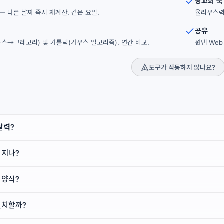
정교회 축
— 다른 날짜 즉시 재계산. 같은 요일.
율리우스력의
공유
스→그레고리) 및 가톨릭(가우스 알고리즘). 연간 비교.
원탭 Web 
도구가 작동하지 않나요?
달력?
커지나?
 양식?
일치할까?