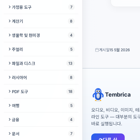
단어 강세
기도 시간
바코드 생성기
프로젝터 길들이기
나사 게이지
샘플 문서 생성기
밤하늘
스테퍼 모터 계산기
가정용 도구
7
유성우
JSON 포매터
어린이 수학 연습
Steam Deck 화면 테스트
영어 문법 강좌
자카트 계산기
QR 코드 스캐너
프로젝터 소음 측정기
벽지 계산기
재미있는 얼굴
서보 토크 계산기
레시피 계산기
지진 지도
계산기
8
해시 식별기
EGE 점수 계산기
PS5 브라우저 테스트
영어 받아쓰기 연습
카자 기도
QR 파일 전송
프로젝터 키스톤 정렬 그리드
콘크리트 계산기
떨어지는 모래
로봇 청소기 오류 코드
청소 일정표
퍼센트 계산기
생물학 및 현미경
4
Xbox 브라우저 테스트
영어 철자 시험
기도 매듭줄 카운터
육각 렌치 게이지
타로 카드 점
URDF 뷰어
주방 변환기
계산기
스펙트로그램 랩
Steam Deck 테스트
주얼리
5
게시일
15 5월 2026
어휘량 테스트
위령일
목재 계산기
뽁뽁이
시리얼 모니터
바늘·코바늘 게이지
의류 사이즈 변환기
DNA 분석
시계 배터리 찾기
Anki 덱 빌더
온라인으로 촛불 켜기
파일과 디스크
13
O링 사이저
거짓말 탐지기 게임
순운동학 시각화 도구
오븐 온도 변환기
ND 필터 계산기
세포 카운터
시계 사이즈 계산기
최소대립쌍
USB 보안 삭제
러시아어
8
타일 계산기
소원별
베이킹 팬 변환기
피사계 심도 계산기
겔 분석기
반지 사이즈 계산기
BIN/CUE → ISO
러시아어 → 라틴 문자 음역
울타리 계산기
PDF 도구
18
룰렛 돌리기
Tembrica
스파게티 1인분 계량
인쇄 크기 계산기
시계 줄 게이지
USB 인식 안 됨
러시아어 강세 표시
페인트 계산기
PDF 서명
여행
5
GPA 계산기
오디오, 비디오, 이미지, 
주얼리 속 보석 무게
ISO 추출기
여성형 직업명 사전
못 게이지
PDF 페이지 재정렬
라인 도구 — 대부분의 도
도시 간 거리
금융
4
타이어 사이즈 계산기
바로 실행됩니다.
디스크 이미지 분석기
러시아어 어휘 테스트
드릴 비트 게이지
PDF 검증
여행 회화집
가계부
문서
7
ISO 빌더
격에 따른 명사 변화
⟳
다른 산