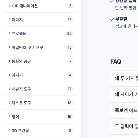
양방향 입력
음악 마스터링
회로 시뮬레이터
GIF 애니메이션
5
얼굴 메이커
한 날짜 편집 
휴대폰 점검
오디오 검열
저항 색상 코드 계산기
GIF 압축기
부활절
동영상 오버레이
이미지
17
정교회(율리우
내 목소리로 부르는 노래
SMD 코드 디코더
비디오 → GIF
비디오 FPS 높이기
SNS 사진 리사이저
프로젝터
22
홈시어터용 5.1 디스크 이미지
커패시터 코드 디코더
GIF 자르기
비디오 루퍼
HEIC to JPG 변환기
프로젝터 테스트 패턴
비밀번호 및 시크릿
15
효과음 생성기
전선 굵기 계산기 (AWG)
GIF에 오디오 추가
비디오 더빙
사진 복구
프로젝터 화면 크기 계산기
스테가노그래피
FAQ
통화와 공유
7
오디오 믹서
555 타이머 계산기
GIF → 비디오
동영상 오디오 편집기
사진 워터마크
AV 싱크 (립싱크) 테스트
비밀 금고
무전기
감지기
4
노래 단어 제거
PCB 트레이스 폭 계산기
왜 두 가지 
동영상 변환기
사진 색상화
스피커 배치 가이드
PGP 키 생성기
위치 공유
AI 오디오 감지기
개발자 도구
17
전압 분배기 계산기
동영상 위치 찾기
사진 서명 확인
왜 차이가 
프레젠테이션 카운트다운
TOTP 생성기
파일 전송
영상 감시
체크섬 계산기
LED 저항 계산기
텍스트 도구
13
애니메이션 아바타 메이커
AI 사진 화질 개선
프로젝터 투사거리 계산기
비밀번호 생성기
비공개 채팅
족보엔 어느
오디오 로거
텍스트 비교
옴의 법칙 계산기
구두점 및 맞춤법 검사기
영어
19
스크린샷 도구
시청 거리 계산기
패스프레이즈 생성기
원격 오디오 모니터
베이비 모니터
JWT 디코더
두 달력이 
배터리 식별기
텍스트 포맷터
빈칸 채우기 생성기
썸네일 메이커
3D 프린팅
8
프로젝터 루멘 계산기
비밀번호 강도 검사
화면 공유
UUID 생성기