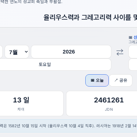
선택한 연도의 정교회 축일과 부활절.
율리우스력과 그레고리력 사이를 몇
📅
그레
⇄
토요일
📅 오늘
↗ 공유
13 일
2461261
차이
JDN
리력은 1582년 10월 15일 시작 (율리우스력 10월 4일 직후). 러시아는 1918년 2월 