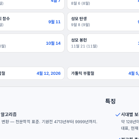
4월 7
월)
8월 6 (8월)
의 참수
성모 탄생
9월 11
월)
9월 8 (9월)
성모 봉헌
10월 14
0월)
11월 21 (11월)
활절
4월 12, 2026
가톨릭 부활절
4월 5
특징
N 알고리즘
시대별 보
ay로 변환 — 천문학적 표준. 기원전 4713년부터 9999년까지.
약 128년
대표, 현재