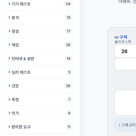
보이스 체인저
아래쪽: 
비디오 향상 도구
기기 테스트
34
오디오 노이즈 제거
음성 입력
동영상 자르기
스피커 및 헤드폰 테스트
분석
15
오디오 역재생
보컬 제거기
동영상 음성 제거
스피커 클리너
오디오 메타데이터 편집기
생성
17
오디오 합치기
온라인 녹음기
📜
구력
비디오에 음악 추가
진동 테스트
오디오를 음표로
율리우스력
모스 부호 생성기
게임
28
오디오 속도 변환기
음역대 측정기
동영상 자르기 및 크기 조정
마이크 점검
BPM & 키 파인더
백색소음 생성기
체커
인터넷 & 보안
14
오디오 볼륨 조절기
오디오를 텍스트로
동영상 압축기
화면 번인 테스트
오디오 검사기
오디오 씬
소코반
IP 조회
벨소리 만들기
심리 테스트
5
음성 번역기
동영상 복구
카메라 테스트
오디오 워터마크
큰 소리 생성기
고양이 게임
시스템 진단
피치 변경
IQ 테스트
메가폰 효과
건강
26
오디오로 비디오 만들기
주사율 테스트
음악 장르 감지기
개 퇴치기
메모리 게임
VPN 검사기
리버브 & 에코
인지 테스트
보컬 녹음
치매 선별 검사
슬라이드쇼 만들기
측정
7
서브우퍼 테스트
오디오 포렌식
바이노럴 비트 생성기
뱀 게임
IPv6 테스트
오디오 압축기
뉴로 테스트
리더빙
호흡 운동
영상 뒤집기 & 미러링
소음 측정기
폰 디스플레이 테스트
악기
9
악보를 MIDI로
무음 생성기
노노그램
브라우저 핑거프린트
오디오 변환
이키가이 테스트
목소리 성별 변환기
난독증 검사
비디오 프레임
거품 수평계
클릭 속도 테스트
비트 메이커
ℹ️ 그레고
오디오 스플라이스 감지기
편리한 도구
11
강아지 호루라기
2048
MAC 주소 조회
무음 제거
일중독 테스트
보컬 하모니 생성기
자폐 스펙트럼 검사
화면 녹화
빛 감지기