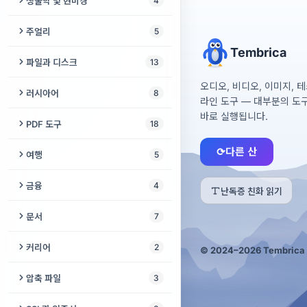
생물학 및 현미경
4
Xbox 브라우저 테스트
영어 철자 시험
기도 매듭줄 카운터
육각 렌치 게이지
타로 카드 점
URDF 뷰어
주방 변환기
계산기
스펙트로그램 랩
Steam Deck 테스트
주얼리
5
어휘량 테스트
위령일
목재 계산기
뽁뽁이
시리얼 모니터
바늘·코바늘 게이지
의류 사이즈 변환기
Tembrica
DNA 분석
시계 배터리 찾기
Anki 덱 빌더
온라인으로 촛불 켜기
파일과 디스크
13
O링 사이저
거짓말 탐지기 게임
순운동학 시각화 도구
오븐 온도 변환기
피사계 심도 계산기
세포 카운터
시계 사이즈 계산기
오디오, 비디오, 이미지, 
최소대립쌍
USB 보안 삭제
러시아어
8
타일 계산기
소원별
라인 도구 — 대부분의 도
베이킹 팬 변환기
ND 필터 계산기
겔 분석기
반지 사이즈 계산기
BIN/CUE → ISO
바로 실행됩니다.
러시아어 → 라틴 문자 음역
울타리 계산기
PDF 도구
18
룰렛 돌리기
스파게티 1인분 계량
인쇄 크기 계산기
시계 줄 게이지
USB 인식 안 됨
러시아어 강세 표시
페인트 계산기
PDF 서명
⟳
다른 산
여행
5
GPA 계산기
주얼리 속 보석 무게
ISO 추출기
여성형 직업명 사전
못 게이지
PDF 페이지 재정렬
도시 간 거리
금융
4
타이어 사이즈 계산기
난독증 친화 읽기
디스크 이미지 분석기
러시아어 어휘 테스트
드릴 비트 게이지
PDF 검증
여행 회화집
가계부
문서
7
ISO 빌더
격에 따른 명사 변화
PDF 압축
항공편 추적기
환율 계산기
창작 날짜 인증서
커리어
2
© 2024–2026 Tembrica 
파일 변환기
러시아어 필기체
PDF 복구
여권별 무비자 국가
연체 이자·위약금 계산기
OCR 텍스트 추출기
AI가 내 직업을 대체할까?
압축 파일
3
디스크 이미지 복구
요피카토르
PDF를 Word로
셰겐 90/180 계산기
대출 계산기
Microsoft Access 데이터베
청소년 진로 적성 검사
압축 풀기