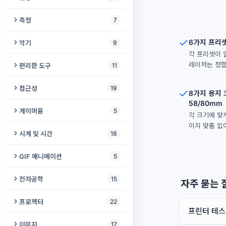
음악 장르 감지기
개 퇴치기
메모리 게임
VPN 검사기
인지 테스트
치매 선별 검사
애니메이션 아바타 메이커
측정
7
오디오 포렌식
바이노럴 비트 생성기
뱀 게임
IPv6 테스트
뉴로 테스트
호흡 운동
소음 측정기
6가지 프리셋
악기
9
악보를 MIDI로
무음 생성기
노노그램
브라우저 핑거프린트
각 프리셋이 
이키가이 테스트
난독증 검사
거품 수평계
비트 메이커
오디오 스플라이스 감지기
레이저는 정합
편리한 도구
11
강아지 호루라기
2048
MAC 주소 조회
일중독 테스트
자폐 스펙트럼 검사
빛 감지기
기타 튜너
오디오 비교기
모스 부호 디코더
새 퇴치기
접근성
19
슬라이딩 퍼즐
WebRTC 누출 테스트
8가지 용지 크기
색맹 시뮬레이터
각도기 온라인
온라인 피아노
58/80mm
오디오 현미경
온라인 거울
아이소크로닉 톤
문서 리더
미로 게임
게이머용
5
쿠키 검사기
각 크기에 맞
우울증 선별검사
각도기
어쿠스틱 기타
Guitar Pro to MIDI
화면 켜짐 유지
이지 맞춤 없
톤 생성기
이미지를 소리로
배구 게임
반응 속도 테스트
개인정보 감사
시계 및 시간
18
색맹 카메라
온라인 자
칼림바
동영상 분석
Bluetooth 연결 유지
초인종 소리 생성기
색상 판독기
라이츠 아웃
에임 트레이너
WHOIS 조회
온라인 알람시계
GIF 애니메이션
5
색맹 안전 팔레트
GPS 속도계
끝없는 피아노
믹스 분석기
반려동물 이름 생성기
알람 소리 생성기
수어 사전
Bouncy Paws
게이밍 핑 테스트
리다이렉트 검사
날짜 카운트다운
GIF 압축기
불안 추적기
전자공학
15
자주 묻는 
온라인 오르간
청음 훈련기
입장권 생성기
쥐 퇴치기
색상 접근성 검사기
파이프 퍼즐
입력 지연 테스트
DNS 조회
온라인 시계
비디오 → GIF
온라인 청력 검사
회로 시뮬레이터
프로젝터
22
가상 드럼
전동 자전거 레지스트리
바퀴벌레 퇴치기
의사소통 보드
프린터 테스
에어하키 게임
게이밍 PC 스캐너
내 브라우저 확인
온라인 체스 시계
GIF 자르기
색상 이름 식별기
저항 색상 코드 계산기
프로젝터 테스트 패턴
가상 플루트
이미지
17