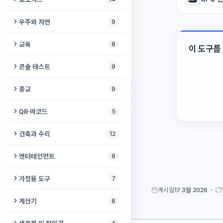
3D 프린팅 비용 계산기
도시 게임
사고 없는 날
URL 인코더
시 분석기
이명 검사
RC 회로 계산기
영어 구동사
프로젝터 카메라 분석기
피사체 뒤 텍스트
색상 변환기
Bitwarden 변환기
샘플 비디오 생성기
카메라 텍스트 리더
로봇 ID 등록소
G-code 뷰어 온라인
세계 카운터
우주와 자연
9
내가 살아온 날
JSON ↔ CSV
ASCII 텍스트 아트
생리 달력
베이스 저항 계산기
영어 레벨 테스트
스크린 페인트 계산기
사진 위치 찾기
만화경
Shamir 비밀 공유
더미 파일 생성기
협동로봇 안전거리 계산기
필라멘트 길이 ↔ 무게 변환기
펭귄의 여정
지구 미터
나이 계산기
Cron 파서
교육
8
이모지 카탈로그
이 도구를
수면 계산기
영어 모음 연습기
프로젝터 3D 테스트
메타데이터 제거
스피로그래프
비밀번호 감사
TV 테스트 패턴 생성기
PID 제어기 튜닝 시뮬레이터
사진을 3D 모델로 스캐너
3D 지구본
YAML 포매터
타자 연습기
텍스트 검열기
콘솔 테스트
9
장수 체력 테스트
IELTS 스피킹 타이머
프로젝터 비용 계산기
오래된 사진 복원
공동 집필 책
일회용 비밀 공유
테스트 PDF 생성기
LiPo 배터리 계산기
온도 타워 생성기
산불 지도
Base64
숫자 → 한글
외래어 검사기
DualSense 테스터
영어 연어
종교
9
프로젝터 HDR 테스트
PSD 뷰어
공중 그리기
비밀 언어
테스트 이미지 생성기
기어비 계산기
캘리브레이션 큐브 생성기
위성 추적기
마크다운 미리보기
세계 알파벳
텍스트 리라이트
Xbox 컨트롤러 테스트
영어 거짓 친구
키블라 파인더
프로젝터 가장자리 융합
QR·바코드
5
테이크아웃 사진 날짜
손상 파일 생성기
쿼터니언 및 3D 회전 변환기
해와 달
쿼리 문자열
로마 숫자
예쁜 글꼴 생성기
클라우드 게이밍 준비도
오늘의 단어
디지털 타스비
프로젝터 감마 테스트
QR 코드 생성기
건축과 수리
12
Codec Sample Pack
로봇 속도 및 오도메트리 계산기
광공해 지도
HTML 포매터
어린이 논리 게임
유의어 찾기
조이콘 테스터
음절 카운터
히즈라 변환기
프로젝터 길들이기
바코드 스캐너
계단 계산기
사인 스윕 WAV 생성기
엔터테인먼트
8
라인 팔로워 트랙 생성기
바람 지도
정규식 테스터
동물 시야 시뮬레이터
Steam Deck 컨트롤 테스트
단어 강세
기도 시간
프로젝터 소음 측정기
바코드 생성기
나사 게이지
샘플 문서 생성기
밤하늘
스테퍼 모터 계산기
가정용 도구
7
유성우
JSON 포매터
어린이 수학 연습
Steam Deck 화면 테스트
영어 문법 강좌
자카트 계산기
프로젝터 키스톤 정렬 그리드
QR 코드 스캐너
게시일
17 3월 2026
벽지 계산기
재미있는 얼굴
서보 토크 계산기
레시피 계산기
지진 지도
계산기
8
해시 식별기
EGE 점수 계산기
PS5 브라우저 테스트
영어 받아쓰기 연습
카자 기도
QR 파일 전송
콘크리트 계산기
떨어지는 모래
로봇 청소기 오류 코드
청소 일정표
퍼센트 계산기