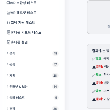
비디오 블러
VR 호환성 테스트
오디오 욕설 제거
웹캠 녹화
VR 헤드셋 테스트
음성 복원
영상 텍스트 지우기
코덱 지원 테스트
컬
음악 마스터링
만능 동영상 플레이어
휴대폰 키보드 테스트
음성 컴프레서
얼굴 메이커
휴대폰 점검
오디오 검열
동영상 오버레이
결과 읽는 
분석
15
내 목소리로 부르는 노래
✅
양호:
공백
비디오 FPS 높이기
오디오 메타데이터 편집기
생성
17
⚠️
문제:
색상
홈시어터용 5.1 디스크 이미지
비디오 루퍼
오디오를 음표로
모스 부호 생성기
✅
양호:
흰색
게임
28
효과음 생성기
비디오 더빙
BPM & 키 파인더
⚠️
문제:
밴딩
백색소음 생성기
체커
인터넷 & 보안
14
오디오 믹서
동영상 오디오 편집기
✅
양호:
모든
오디오 검사기
오디오 씬
소코반
IP 조회
노래 단어 제거
심리 테스트
5
⚠️
문제:
가장
동영상 변환기
오디오 워터마크
큰 소리 생성기
고양이 게임
시스템 진단
IQ 테스트
건강
26
동영상 위치 찾기