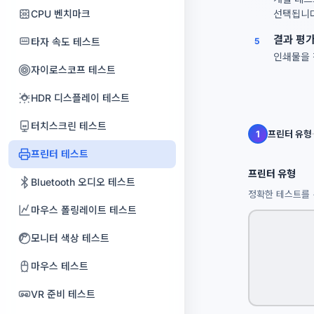
채널 변환기
자동 자막
CPU 벤치마크
선택됩니다
무음 추가
비디오 색상화
결과 평
타자 속도 테스트
5
인쇄물을 
목표 BPM 타임스트레치
Reels Maker
자이로스코프 테스트
ACX 오디오북 마스터링
톡킹 아바타
HDR 디스플레이 테스트
녹음 스튜디오
동영상 욕설 제거
터치스크린 테스트
1
프린터 유형
오디오북 일관성 검사기
비디오 합치기
프린터 테스트
팟캐스트 삽입
프린터 유형
동영상 속도 편집기
Bluetooth 오디오 테스트
정확한 테스트를 
멀티트랙 레코더
동영상 볼륨 및 라우드니스
마우스 폴링레이트 테스트
오디오 챕터 분할기
뮤직비디오 메이커
모니터 색상 테스트
AI 음악 클리너
동영상 역재생
마우스 테스트
배경 음악
분할 화면 영상
VR 준비 테스트
음성 향상기