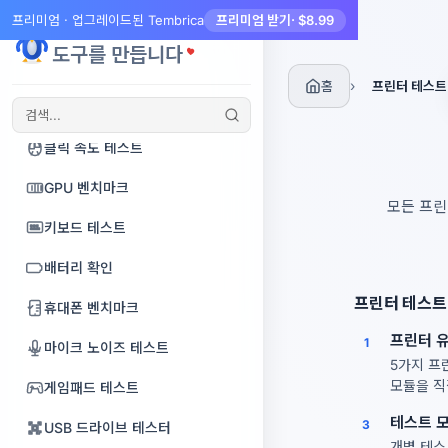
리버브 & 에코
보컬 녹음
프리미엄 · 업그레이드된 Tembrica
프리미엄 받기
· $8.99
슬라이드쇼 만들기
서브우퍼 테스트
Tembrica
도구를 만듭니다
오디오 압축기
리더빙
영상 뒤집기 & 미러링
폰 디스플레이 테스트
›
홈
프린터 테스트
오디오 변환
목소리 성별 변환기
비디오 프레임
데드 픽셀 테스트
무음 제거
보컬 하모니 생성기
화면 녹화
클릭 속도 테스트
스테레오→모노 변환
노래방 메이커
비디오 월
GPU 벤치마크
모든 프린
모노→스테레오 변환
대화 분석과 대화 회의록
비디오 VR 변환
키보드 테스트
오디오 루퍼
오디오 번역기
자막 병합
배터리 확인
MIDI → MP3/WAV
프린터 테스트
AI 비디오 업스케일러
휴대폰 벤치마크
오디오 복구
프린터 
디지털 사이니지
1
마이크 노이즈 테스트
5가지 프
8비트 칩튠 신시사이저
자막 번역기
모듈을 직
게임패드 테스트
이퀄라이저
테스트 
오디오 비주얼라이저
3
USB 드라이브 테스터
개별 테스