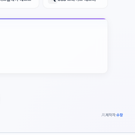
제작자:
수장