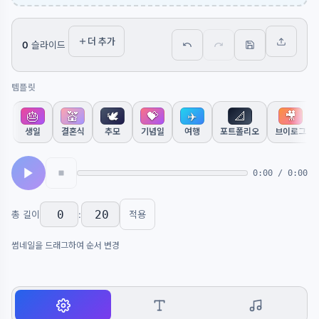
더 추가
0
슬라이드
템플릿
🎂
💒
🕊️
💝
✈️
📐
🎥
생일
결혼식
추모
기념일
여행
포트폴리오
브이로그
0:00
/
0:00
적용
총 길이
:
썸네일을 드래그하여 순서 변경
모션
텍스트
오디오