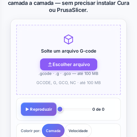
camada a camada — sem precisar instalar Cura
ou PrusaSlicer.
Solte um arquivo G-code
Escolher arquivo
.gcode · .g · .gco — até 100 MB
GCODE, G, GCO, NC ·
até 100 MB
▶ Reproduzir
0 de 0
Colorir por:
Camada
Velocidade