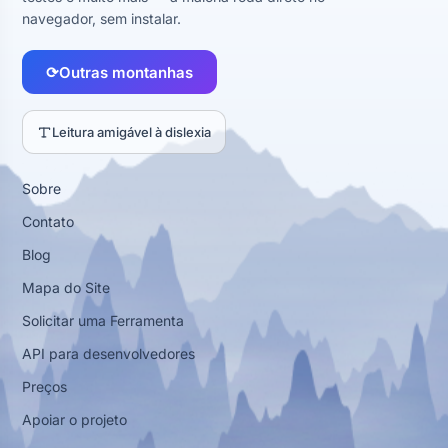
navegador, sem instalar.
⟳
Outras montanhas
Leitura amigável à dislexia
Sobre
Contato
Blog
Mapa do Site
Solicitar uma Ferramenta
API para desenvolvedores
Preços
Apoiar o projeto