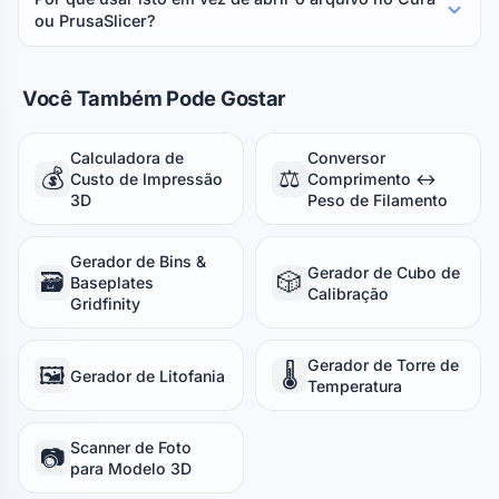
ou PrusaSlicer?
Você Também Pode Gostar
Calculadora de
Conversor
💰
⚖️
Custo de Impressão
Comprimento ↔
3D
Peso de Filamento
Gerador de Bins &
Gerador de Cubo de
🗃️
🎲
Baseplates
Calibração
Gridfinity
Gerador de Torre de
🖼️
🌡️
Gerador de Litofania
Temperatura
Scanner de Foto
📷
para Modelo 3D