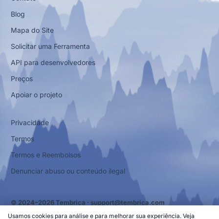
Blog
Mapa do Site
Solicitar uma Ferramenta
API para desenvolvedores
Preços
Apoiar o projeto
Privacidade
Termos
Termos e Reembolsos
Denunciar abuso ou conteúdo ilegal
© 2024–2026 Tembrica ·
support@tembrica.com
Usamos cookies para análise e para melhorar sua experiência. Veja