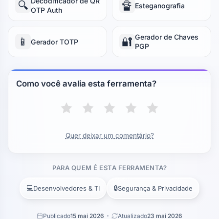
Decodificador de QR
🔍
🔏
Esteganografia
OTP Auth
Gerador de Chaves
📱
🔐
Gerador TOTP
PGP
Como você avalia esta ferramenta?
Quer deixar um comentário?
PARA QUEM É ESTA FERRAMENTA?
💻
🔒
Desenvolvedores & TI
Segurança & Privacidade
Publicado
15 mai 2026
Atualizado
23 mai 2026