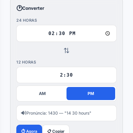
🕐
Converter
24 HORAS
⇄
12 HORAS
AM
PM
🔊
Pronúncia: 1430 — "14 30 hours"
⏱ Agora
📋 Copiar