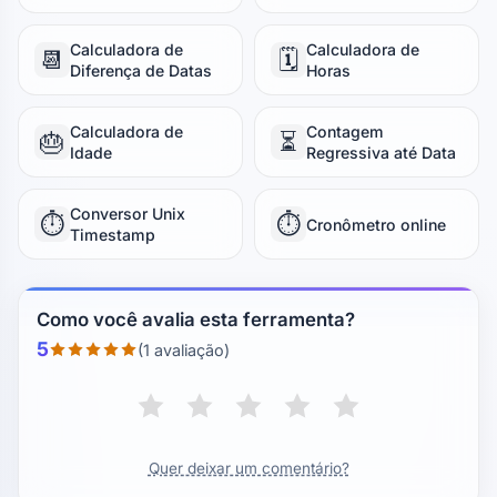
Calculadora de
Calculadora de
📆
🗓️
Diferença de Datas
Horas
Calculadora de
Contagem
🎂
⏳
Idade
Regressiva até Data
Conversor Unix
⏱️
⏱️
Cronômetro online
Timestamp
Como você avalia esta ferramenta?
5
(1 avaliação)
Quer deixar um comentário?