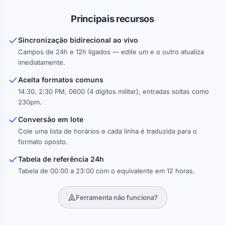
8:00
8:00
Principais recursos
08:00
20:00
AM
PM
Sincronização bidirecional ao vivo
9:00
9:00
09:00
21:00
Campos de 24h e 12h ligados — edite um e o outro atualiza
AM
PM
imediatamente.
10:00
10:00
10:00
22:00
Aceita formatos comuns
AM
PM
14:30, 2:30 PM, 0600 (4 dígitos militar), entradas soltas como
11:00
11:00
230pm.
11:00
23:00
AM
PM
Conversão em lote
Cole uma lista de horários e cada linha é traduzida para o
formato oposto.
Tabela de referência 24h
Tabela de 00:00 a 23:00 com o equivalente em 12 horas.
Ferramenta não funciona?