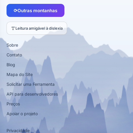
⟳
Outras montanhas
Leitura amigável à dislexia
Sobre
Contato
Blog
Mapa do Site
Solicitar uma Ferramenta
API para desenvolvedores
Preços
Apoiar o projeto
Privacidade