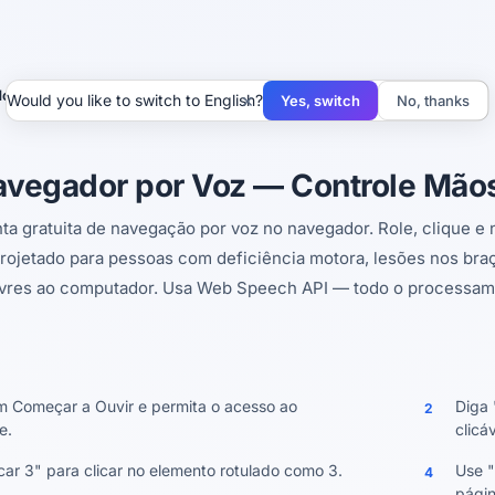
or por Voz
×
Would you like to switch to English?
Yes, switch
No, thanks
vegador por Voz — Controle Mão
ta gratuita de navegação por voz no navegador. Role, clique
Projetado para pessoas com deficiência motora, lesões nos br
vres ao computador. Usa Web Speech API — todo o processam
m Começar a Ouvir e permita o acesso ao
Diga 
2
e.
clicá
icar 3" para clicar no elemento rotulado como 3.
Use "
4
págin