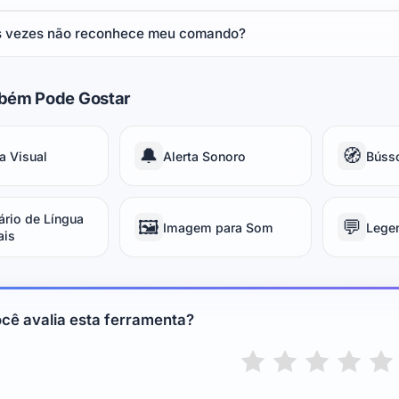
s vezes não reconhece meu comando?
bém Pode Gostar
🔔
🧭
a Visual
Alerta Sonoro
Búss
ário de Língua
🖼️
💬
Imagem para Som
Lege
ais
cê avalia esta ferramenta?