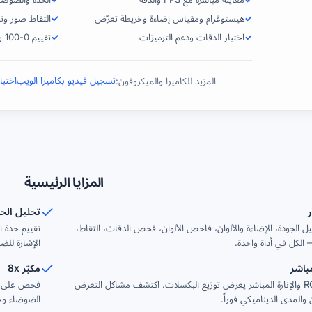
هيستوغرام ومقياس إضاءة وخريطة تعرّض
التقاط صور وت
اختبار الدقات ودعم الترميزات
تقييم 0-100 وتقرير PDF
تسجيل فيديو بكاميرا الويب
اختبا
المزيد للكاميرا والميكروفون:
المزايا الرئيسية
تحليل الح
يل الجودة، الإضاءة والألوان، فاحص الألوان، فحص الدقات، التقاط،
تقييم حدة ا
الكل في أداة واحدة.
الإشارة للض
باشر
مكبّر 8x
هيستوغرام RGB والإنارة المباشر يعرض توزيع البكسلات. اكتشف مشاكل التعرض
 والمدى الديناميكي فوراً.
الضوضاء وجو