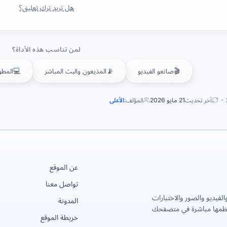
هل تريد ترك تعليق؟
لمن تناسب هذه الأداة؟
💻
📡
🎬
صانعو الفيديو
المذيعون والبث المباشر
المطو
آخر تحديث
21 مايو 2026
المؤلف:
الأعلى
عن الموقع
تواصل معنا
لفيديو والصور والاختبارات
المدونة
عظمها مباشرة في متصفحك
خريطة الموقع