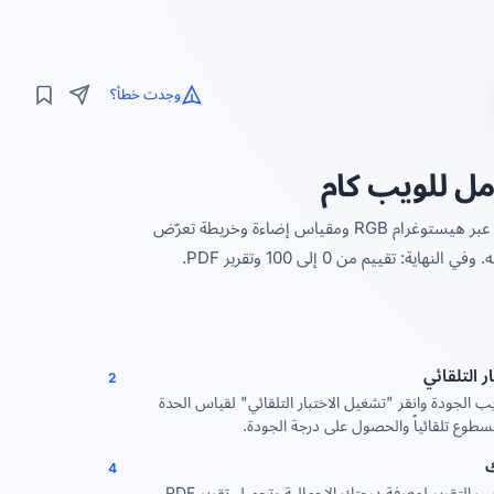
وجدت خطأ؟
ل للويب كام
أداة أونلاين لتشخيص كاميرا الويب. قِس الدقة وFPS والحدة والضوضاء ودقة الألوان عبر هيستوغرام RGB ومقياس إضاءة وخريطة تعرّض
ييم من 0 إلى 100 وتقرير PDF.
ر التلقائي
2
يب الجودة وانقر "تشغيل الاختبار التلقائي" لقياس الحدة
سطوع تلقائياً والحصول على درجة الجودة.
ك
4
انتقل إلى تبويب التقرير لمعرفة درجتك الإجمالية وتحميل تقرير PDF