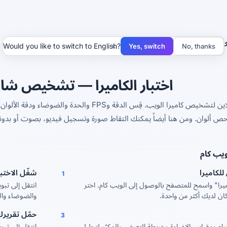
كاميرا
×
Would you like to switch to English?
Yes, switch
No, thanks
اختبار الكاميرا — تشخيص شام
ص ألوان. ومن هنا أيضاً يمكنك التقاط صورة وتسجيل فيديو، بصوت أو بدونه. وفي النهاية: تق
ويب كام
لكاميرا
شغّل الاختبا
1
ميرا" واسمح للمتصفح بالوصول إلى الويب كام. اختر
انتقل إلى تبو
كان لديك أكثر من واحدة.
والضوضاء وال
حمّل تقرير
3
ام ومقياس الإضاءة وخريطة التعرض والمكبّر لتحليل