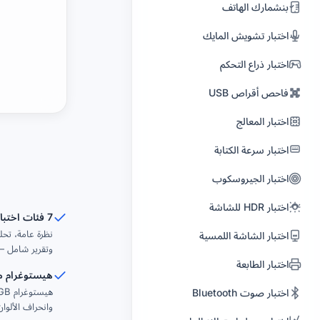
بنشمارك الهاتف
إصلاح الصوت
الاصطناعي
اختبار تشويش المايك
مُركِّب تشيبتيون 8 بت
اللافتات الرقمية
اختبار ذراع التحكم
المعادل الصوتي
مترجم الترجمات
فاحص أقراص USB
محوّل القنوات الصوتية
مصور الصوت
اختبار المعالج
إضافة صمت
ترجمات تلقائية
تمديد الصوت إلى BPM
اختبار سرعة الكتابة
تلوين الفيديو
المستهدف
اختبار الجيروسكوب
Reels Maker
إتقان الكتب الصوتية ACX
اختبار HDR للشاشة
الأفتار الناطق
7 فئات اختبار
استوديو التسجيل
نظرة عامة، تحل
اختبار الشاشة اللمسية
إزالة الشتائم من الفيديو
فاحص اتساق الكتاب الصوتي
وتقرير شامل — 
اختبار الطابعة
دمج الفيديو
هيستوغرام م
إدراج في البودكاست
اختبار صوت Bluetooth
محرر سرعة الفيديو
مسجل متعدد المسارات
وانحراف الألوان