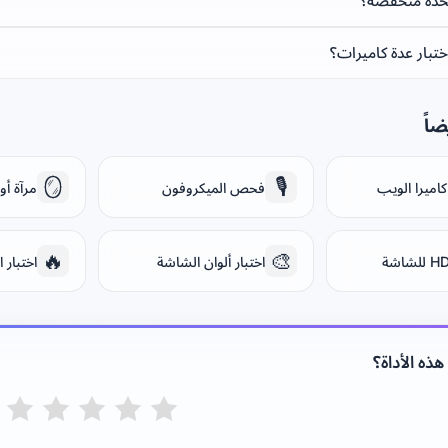
لحدة منخفضة؟
تبار عدة كاميرات؟
اً
🪞
🎙️
اميرا الويب
فحص الميكروفون
مرآة أو
🔥
🎨
اختبار ألوان الشاشة
اختبار 
ذه الأداة؟