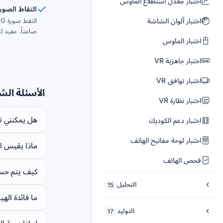
اختبار معدل استطلاع الماوس
صوت الفيديو والجهارة
التقاط الصور
مقسّم الفصول الصوتية
اختبار ألوان الشاشة
صانع فيديو كليب
منظّف موسيقى الذكاء الاصطناعي
صامتاً. مفيد 
اختبار الماوس
عكس الفيديو
موسيقى الخلفية
اختبار جاهزية VR
فيديو شاشة مقسمة
محسّن الصوت البشري
اختبار توافق VR
طمس الفيديو
إزالة الألفاظ النابية من الصوت
الأسئلة الش
اختبار نظارة VR
تسجيل كاميرا الويب
استعادة الكلام
هل يمكنني ت
اختبار دعم الكوديك
إزالة النص من الفيديو
ماسترينغ الموسيقى
اختبار لوحة مفاتيح الهاتف
مشغل فيديو شامل
ماذا يقيس اخت
ضاغط الصوت
فحص الهاتف
صانع الوجوه
رقابة الصوت
كيف يتم حسا
تراكب الفيديو
التحليل
15
أغنية بصوتك
ما فائدة اله
زيادة FPS الفيديو
محرر البيانات الوصفية للصوت
صورة قرص 5.1 للمسرح المنزلي
التوليد
17
أداة تكرار الفيديو