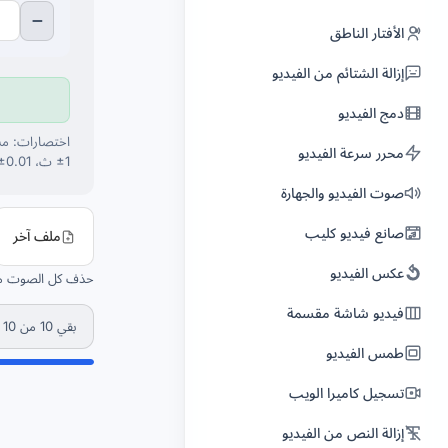
إتقان الكتب الصوتية ACX
−
الأفتار الناطق
استوديو التسجيل
إزالة الشتائم من الفيديو
فاحص اتساق الكتاب الصوتي
دمج الفيديو
إدراج في البودكاست
محرر سرعة الفيديو
±1 ث، Alt — ±0.01 ث، ضغط مستمر — تكرار تلقائي.
مسجل متعدد المسارات
صوت الفيديو والجهارة
مقسّم الفصول الصوتية
صانع فيديو كليب
ملف آخر
منظّف موسيقى الذكاء الاصطناعي
عكس الفيديو
حذف كل الصوت من
موسيقى الخلفية
فيديو شاشة مقسمة
محسّن الصوت البشري
بقي 10 من 10 تشغيل اليوم.
طمس الفيديو
إزالة الألفاظ النابية من الصوت
تسجيل كاميرا الويب
استعادة الكلام
إزالة النص من الفيديو
ضاغط الصوت