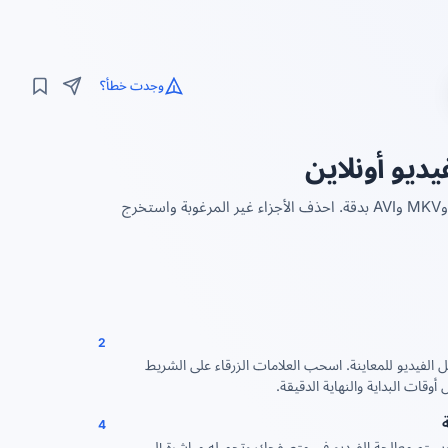
وجدت خطأ؟
يو أونلاين
قاطع فيديو مع محرر شريط زمني مرئي — قص وتقسيم وتعديل ملفات MP4 وWebM وMKV وAVI بدقة. احذف الأجزاء غير المرغوبة واستخرج
2
الفيديو للمعاينة. اسحب العلامات الزرقاء على الشريط
 أوقات البداية والنهاية الدقيقة.
4
سيتم معالجة الفيديو في متصفحك وتحميله مباشرة إلى