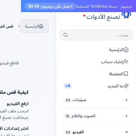
بريميوم · نسخة Tembrica المحسّنة
احصل على بريميوم
· $8.99
Tembrica
نصنع الأدوات
›
الرئيسية
قص الفي
الرئيسية
إنشاء حساب
المفضلة
ما الجديد
9+
كيفية قص ملفا
صوتيات
43
ارفع الفيديو
قص الصوت
الصوت والكلام
16
جيجابايت بصيغ MP4 وWebM وAVI وMKV وMOV.
تحسين الصوت
اختر إعدادات ال
تحويل النص إلى كلام
الفيديو
43