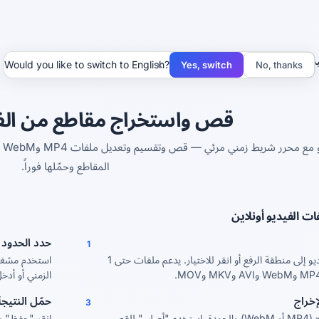
ديو
×
Would you like to switch to English?
Yes, switch
No, thanks
قص واستخراج مقاطع من الفيد
المقاطع وحمّلها فوراً.
ت الفيديو أونلاين
حدد الحدود
1
اسحب ملف الفيديو إلى منطقة الرفع أو انقر للاختيار. يدعم ملفات حتى 1
استخدم مشغل 
الزمني أو أدخل
إخراج
حمّل النتيجة
3
اختر صيغة الإخراج (MP4 أو WebM) والجودة. استخدم "أصلي" للقص
انقر "حفظ" و