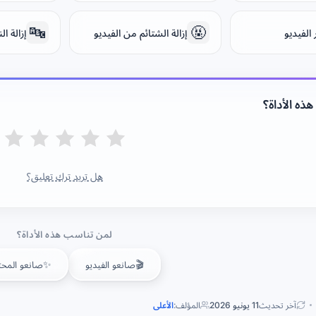
🔤
🤬
ر الفيديو
إزالة الشتائم من الفيديو
إزالة ا
ذه الأداة؟
هل تريد ترك تعليق؟
لمن تناسب هذه الأداة؟
✨
🎬
صانعو الفيديو
صانعو المح
آخر تحديث
11 يونيو 2026
المؤلف:
الأعلى