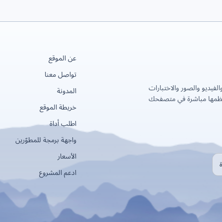
عن الموقع
تواصل معنا
لفيديو والصور والاختبارات
المدونة
عظمها مباشرة في متصفحك
خريطة الموقع
اطلب أداة
واجهة برمجة للمطوّرين
الأسعار
ادعم المشروع