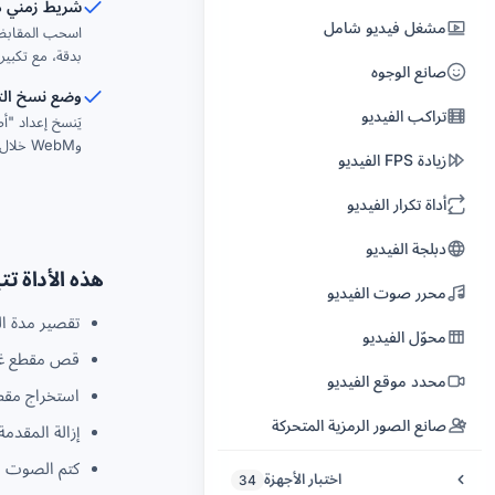
شريط زمني م
مشغل فيديو شامل
اسحب المقابض 
ماسترينغ الموسيقى
بدقة، مع تكبي
صانع الوجوه
رقابة الصوت
وضع نسخ الت
تراكب الفيديو
أغنية بصوتك
وWebM خلال ثوانٍ دون أي فقدان للجودة.
زيادة FPS الفيديو
صورة قرص 5.1 للمسرح المنزلي
أداة تكرار الفيديو
مولّد المؤثرات الصوتية
دبلجة الفيديو
مازج الصوت
هذه الأداة تت
محرر صوت الفيديو
حذف كلمة من أغنية
تقصير مدة ال
محوّل الفيديو
قص مقطع غي
محدد موقع الفيديو
استخراج مق
صانع الصور الرمزية المتحركة
إزالة المقدمة 
كتم الصوت ق
اختبار الأجهزة
34