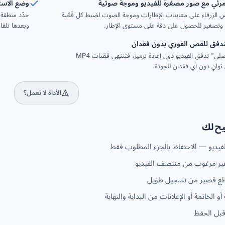
رئي مع صور مصغرة للفيديو وموجة صوتية
وضع الاستق
الزرقاء على معاينات الإطارات وموجة الصوت لضبط كل قَصّة
حدّد منطقة 
ر وتصغير للحصول على دقة على مستوى الإطار.
وبعدها تلقا
دفق للقص الفوري بدون فقدان
يَنسخ إعداد "أصلي" تدفق الفيديو دون إعادة ترميز، فتنتهي قَصّات MP4
الأداة لا تعمل؟
يح لك
فيديو — الاحتفاظ بالجزء المطلوب فقط
ر مرغوب من منتصف الفيديو
طع قصير من تسجيل طويل
أو الخاتمة أو الإعلانات من البداية والنهاية
بل الحفظ