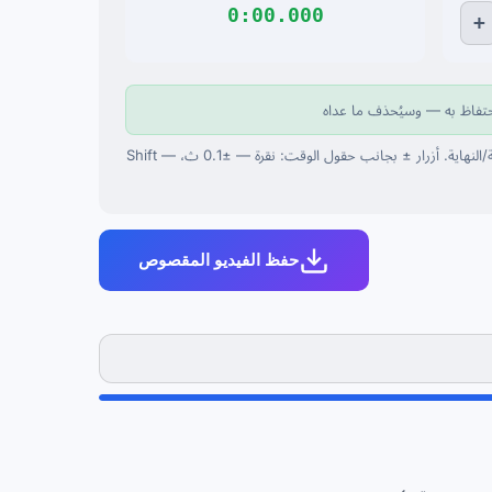
0:00.000
+
احتفاظ به — وسيُحذف ما عداه
اختصارات: مسافة — تشغيل/إيقاف، S — إيقاف، R — إعادة، ←/→ — تنقل، Home/End — البداية/النهاية. أزرار ± بجانب حقول الوقت: نقرة — ±0.1 ث، Shift —
حفظ الفيديو المقصوص