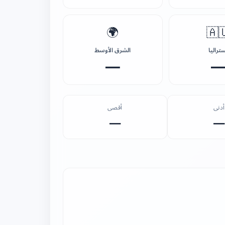
🌍
🇦
الشرق الأوسط
أسترال
—
أقصى
أدنى
—
—