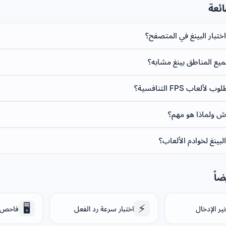
ائعة
ختبار البينغ في المتصفح؟
ميع المناطق بينغ مشابه؟
ألعاب FPS التنافسية؟
اش ولماذا هو مهم؟
بينغ لخوادم الألعاب؟
اً
🖥️
⚡
خير الإدخال
اختبار سرعة رد الفعل
فاحص ج