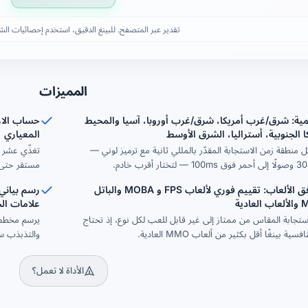
تقدير عبر المتصفح. للبينغ الدقيق، استخدم إحصائيات الشب
المميزات
لمية: شرق/غرب أمريكا، شرق/غرب أوروبا، آسيا والمحيط
ا الجنوبية، أستراليا، الشرق الأوسط
المعياري
منطقة زمن الاستجابة المقدّر بالمللي ثانية مع ترميز لوني —
تغذّي عشر 
مستقر حتى ع
مصفوفة توافق الألعاب: تقييم فوري لألعاب FPS و MOBA والباتل
رسم بياني
علامات الح
استجابة المقاس من ممتاز إلى غير قابل للعب لكل نوع، إذ تحتاج
يرسم مخطط 
والتذبذب سه
الأداة لا تعمل؟