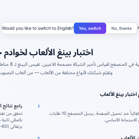
نغ الألعاب
×
Would you like to switch to English?
Yes, switch
No, thanks
اختبار بينغ الألعاب لخوادم 
أداة مجانية 
وتقيّم شبكتك لأنواع مختلفة من الألعاب — من ألعاب التصويب ال
ختبار بينغ الألعاب
راجع نتائج 
1
يبدأ اختبار البينغ تلقائياً عند تحميل الصفحة. يرسل المتصفح 10 طلبات
الاستجابة الأساسي.
برتقالي (60-100)، أحمر (>100).
 الألعاب
3