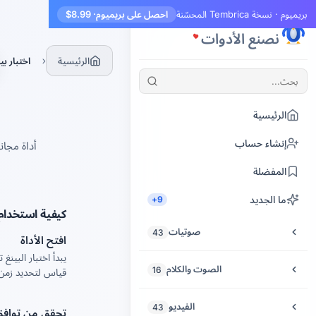
بريميوم · نسخة Tembrica المحسّنة
احصل على بريميوم
· $8.99
Tembrica
نصنع الأدوات
›
الرئيسية
اختبار بي
الرئيسية
إنشاء حساب
المفضلة
ما الجديد
9+
كيفية استخدام ا
صوتيات
43
افتح الأداة
قص الصوت
الصوت والكلام
16
قياس لتحديد زمن 
تحسين الصوت
تحويل النص إلى كلام
الفيديو
43
تحقق من توافق