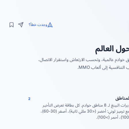
وجدت خطأ؟
حول العالم
في المتصفح لقياس تأخير الشبكة مصممة للاعبين. تقيس البينغ لـ 8 مناطق خوادم عالمية، وتحسب الارتعاش واستقرار الاتصال،
تنافسية إلى ألعاب MMO.
المناطق
2
تحقق من تقديرات البينغ لـ 8 مناطق خوادم. كل بطاقة تعرض التأخير
بالمللي ثانية مع ترميز لوني: أخضر (<30 مللي ثانية)، أصفر (30-60)،