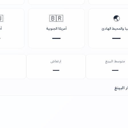

🇧🇷
🌏
يا
أمريكا الجنوبية
آسيا والمحيط اله
—
—
—
ارتعاش
متوسط البينغ
—
—
استقرار