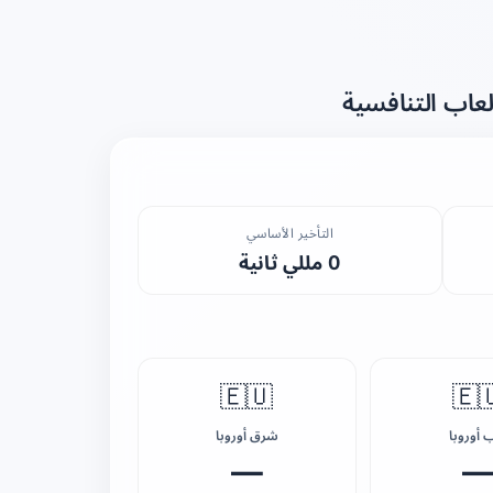
تحقق من سرعة 
التأخير الأساسي
0 مللي ثانية
🇪🇺
🇪
شرق أوروبا
غرب أور
—