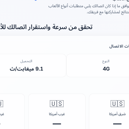
تُظهر مصفوفة التوافق ما إذا كان اتصالك يلبي متطل
المختلفة. انسخ النتائج لم
واستقرار اتصالك للألعاب التنافسية
معلومات ا
التحميل
النوع
9.1 ميغابت/ث
4G

🇺🇸
🇺🇸
وبا
غرب أمريكا
شرق أمريكا
—
—
—