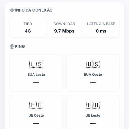
INFO DA CONEXÃO
TIPO
DOWNLOAD
LATÊNCIA BASE
4G
9.7 Mbps
0 ms
PING
🇺🇸
🇺🇸
EUA Leste
EUA Oeste
—
—
🇪🇺
🇪🇺
UE Oeste
UE Leste
—
—