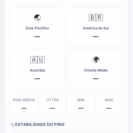
🌏
🇧🇷
Ásia-Pacífico
América do Sul
—
—
🇦🇺
🌍
Austrália
Oriente Médio
—
—
PING MÉDIO
JITTER
MÍN
MÁX
—
—
—
—
ESTABILIDADE DO PING