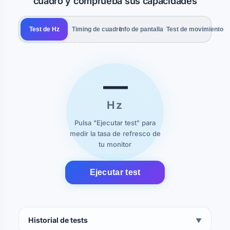
cuadro y comprueba sus capacidades
Test de Hz
Timing de cuadro
Info de pantalla
Test de movimiento
—
Hz
Pulsa "Ejecutar test" para
medir la tasa de refresco de
tu monitor
Ejecutar test
Historial de tests
▼