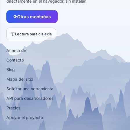
directamente en el navegador, sin instalar.
⟳
Otras montañas
Lectura para dislexia
Acerca de
Contacto
Blog
Mapa del sitio
Solicitar una herramienta
API para desarrolladores
Precios
Apoyar el proyecto