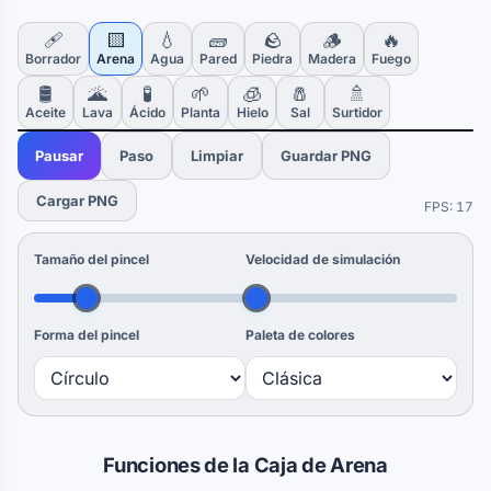
🩹
🟨
💧
🧱
🪨
🪵
🔥
Borrador
Arena
Agua
Pared
Piedra
Madera
Fuego
🛢️
🌋
🧪
🌱
🧊
🧂
🚿
Aceite
Lava
Ácido
Planta
Hielo
Sal
Surtidor
Pausar
Paso
Limpiar
Guardar PNG
Cargar PNG
FPS: 17
Tamaño del pincel
Velocidad de simulación
Forma del pincel
Paleta de colores
Funciones de la Caja de Arena