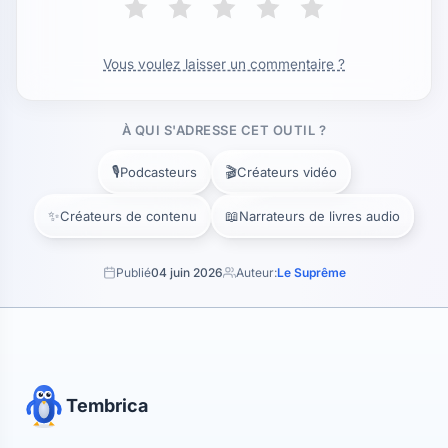
Vous voulez laisser un commentaire ?
À QUI S'ADRESSE CET OUTIL ?
🎙️
🎬
Podcasteurs
Créateurs vidéo
✨
📖
Créateurs de contenu
Narrateurs de livres audio
Publié
04 juin 2026
Auteur:
Le Suprême
Tembrica