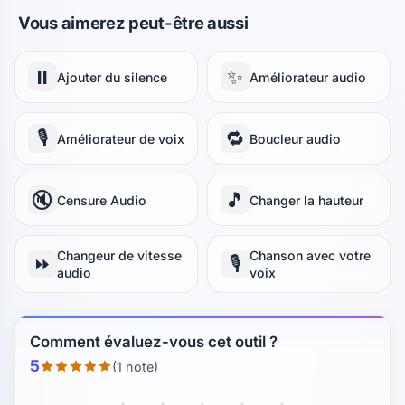
Vous aimerez peut-être aussi
⏸️
✨
Ajouter du silence
Améliorateur audio
🎙️
🔁
Améliorateur de voix
Boucleur audio
🔇
🎵
Censure Audio
Changer la hauteur
Changeur de vitesse
Chanson avec votre
⏩
🎙️
audio
voix
Comment évaluez-vous cet outil ?
5
(1 note)