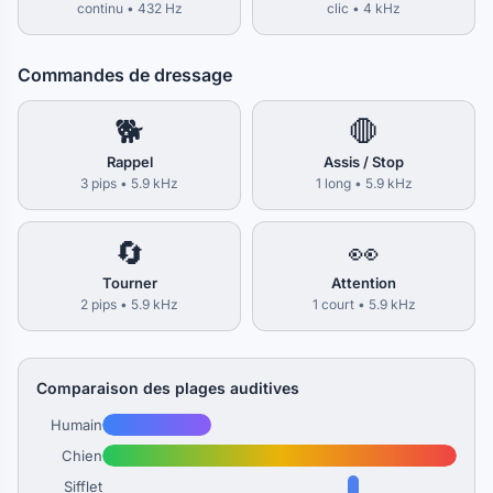
continu • 432 Hz
clic • 4 kHz
Commandes de dressage
🐕
🛑
Rappel
Assis / Stop
3 pips • 5.9 kHz
1 long • 5.9 kHz
🔄
👀
Tourner
Attention
2 pips • 5.9 kHz
1 court • 5.9 kHz
Comparaison des plages auditives
Humain
Chien
Sifflet