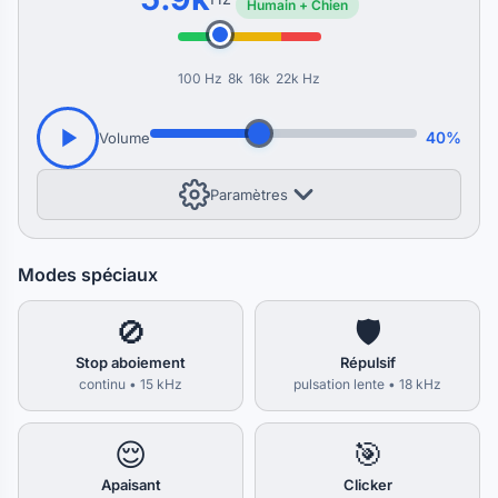
Humain + Chien
100 Hz
8k
16k
22k Hz
40%
Volume
Paramètres
Modes spéciaux
🚫
🛡️
Stop aboiement
Répulsif
continu • 15 kHz
pulsation lente • 18 kHz
😌
🎯
Apaisant
Clicker