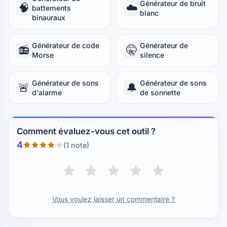
Générateur de bruit
🧠
☁️
battements
blanc
binauraux
Générateur de code
Générateur de
📻
🤫
Morse
silence
Générateur de sons
Générateur de sons
🚨
🔔
d'alarme
de sonnette
Comment évaluez-vous cet outil ?
4
(1 note)
Vous voulez laisser un commentaire ?