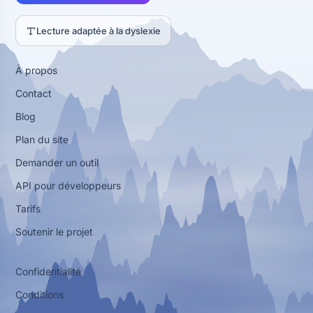
Lecture adaptée à la dyslexie
À propos
Contact
Blog
Plan du site
Demander un outil
API pour développeurs
Tarifs
Soutenir le projet
Confidentialité
Conditions