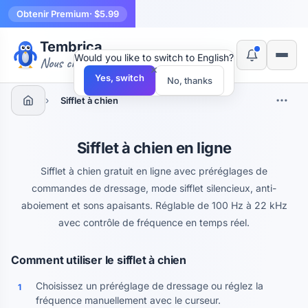
Obtenir Premium
· $5.99
Tembrica
Would you like to switch to English?
Nous créons des outils
×
Yes, switch
No, thanks
›
Sifflet à chien
Sifflet à chien en ligne
Sifflet à chien gratuit en ligne avec préréglages de
commandes de dressage, mode sifflet silencieux, anti-
aboiement et sons apaisants. Réglable de 100 Hz à 22 kHz
avec contrôle de fréquence en temps réel.
Comment utiliser le sifflet à chien
Choisissez un préréglage de dressage ou réglez la
1
fréquence manuellement avec le curseur.