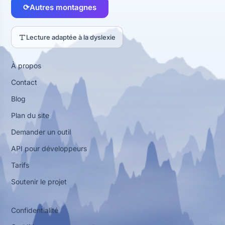
⟳
Autres montagnes
Lecture adaptée à la dyslexie
À propos
Contact
Blog
Plan du site
Demander un outil
API pour développeurs
Tarifs
Soutenir le projet
Confidentialité