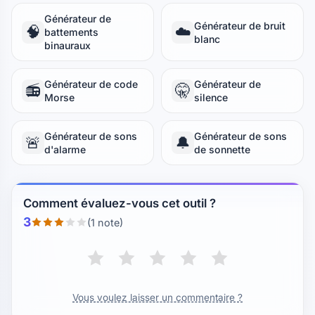
Générateur de
Générateur de bruit
🧠
☁️
battements
blanc
binauraux
Générateur de code
Générateur de
📻
🤫
Morse
silence
Générateur de sons
Générateur de sons
🚨
🔔
d'alarme
de sonnette
Comment évaluez-vous cet outil ?
3
(1 note)
Vous voulez laisser un commentaire ?