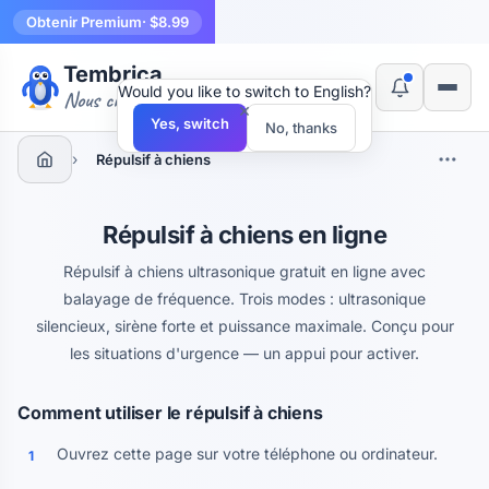
Obtenir Premium
· $8.99
Tembrica
Would you like to switch to English?
Nous créons des outils
×
Yes, switch
No, thanks
›
Répulsif à chiens
Répulsif à chiens en ligne
Répulsif à chiens ultrasonique gratuit en ligne avec
balayage de fréquence. Trois modes : ultrasonique
silencieux, sirène forte et puissance maximale. Conçu pour
les situations d'urgence — un appui pour activer.
Comment utiliser le répulsif à chiens
Ouvrez cette page sur votre téléphone ou ordinateur.
1