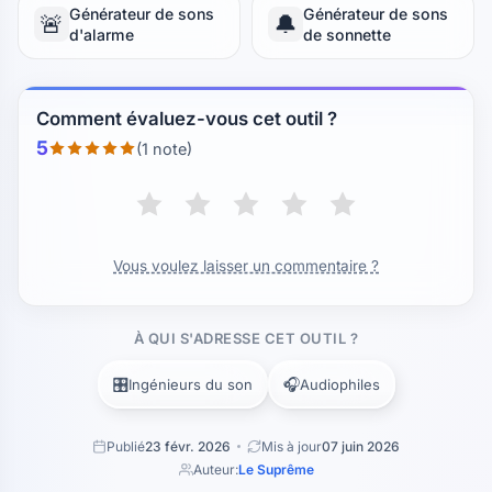
Générateur de sons
Générateur de sons
🚨
🔔
d'alarme
de sonnette
Comment évaluez-vous cet outil ?
5
(1 note)
Vous voulez laisser un commentaire ?
À QUI S'ADRESSE CET OUTIL ?
🎛️
🎧
Ingénieurs du son
Audiophiles
Publié
23 févr. 2026
Mis à jour
07 juin 2026
Auteur:
Le Suprême