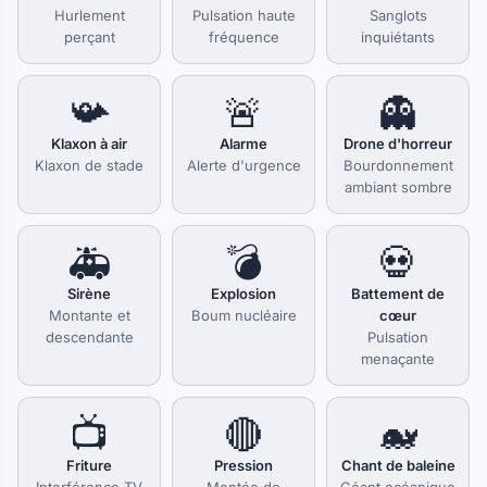
Hurlement
Pulsation haute
Sanglots
perçant
fréquence
inquiétants
📯
🚨
👻
Klaxon à air
Alarme
Drone d'horreur
Klaxon de stade
Alerte d'urgence
Bourdonnement
ambiant sombre
🚑
💣
💀
Sirène
Explosion
Battement de
Montante et
Boum nucléaire
cœur
descendante
Pulsation
menaçante
📺
🔴
🐋
Friture
Pression
Chant de baleine