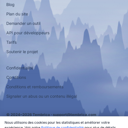
Blog
Plan du site
Demander un outil
API pour développeurs
Tarifs
Soutenir le projet
Confidentialité
Conditions
Conditions et remboursements
Signaler un abus ou un contenu illégal
© 2024–2026 Tembrica ·
support@tembrica.com
Nous utilisons des cookies pour les statistiques et améliorer votre
expérience. Voir notre
Politique de confidentialité
pour plus de détails.