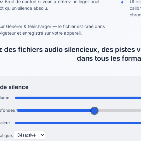
z Bruit de confort si vous préférez un léger bruit
Utili
4
ôt qu'un silence absolu.
calib
chro
sur Générer & télécharger — le fichier est créé dans
igateur et enregistré sur votre appareil.
 des fichiers audio silencieux, des pistes v
dans tous les forma
de silence
lume
ofondeur
aleur
atique: