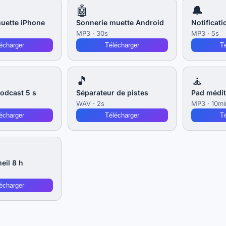
🤖
🔔
uette iPhone
Sonnerie muette Android
Notificati
MP3 · 30s
MP3 · 5s
écharger
Télécharger
T
🎵
🧘
odcast 5 s
Séparateur de pistes
Pad médit
WAV · 2s
MP3 · 10mi
écharger
Télécharger
T
eil 8 h
écharger