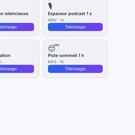
🎙️
on silencieuse
Espaceur podcast 1 s
WAV · 1s
élécharger
Télécharger
😴
ation
Piste sommeil 1 h
n
MP3 · 1h
élécharger
Télécharger