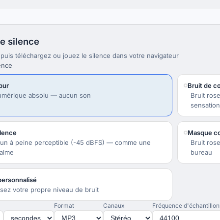
e silence
puis téléchargez ou jouez le silence dans votre navigateur
ence
pur
Bruit de c
umérique absolu — aucun son
Bruit ros
sensation
ilence
Masque co
brun à peine perceptible (-45 dBFS) — comme une
Bruit ros
calme
bureau
personnalisé
sez votre propre niveau de bruit
Format
Canaux
Fréquence d'échantillo