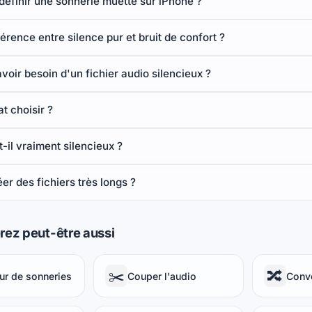
éfinir une sonnerie muette sur iPhone ?
férence entre silence pur et bruit de confort ?
voir besoin d'un fichier audio silencieux ?
t choisir ?
t-il vraiment silencieux ?
éer des fichiers très longs ?
rez peut-être aussi
✂️
🔀
ur de sonneries
Couper l'audio
Conve