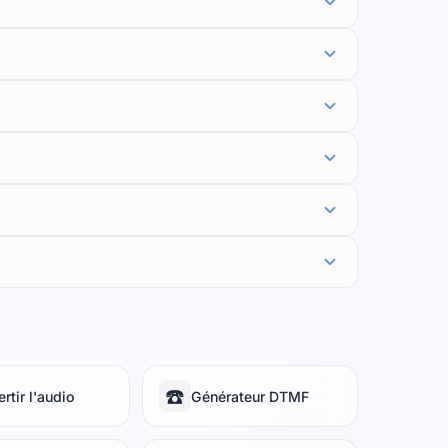
☎️
rtir l'audio
Générateur DTMF