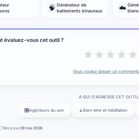
teur
Générateur de
Génér
🧠
☁️
asons
battements binauraux
blanc
évaluez-vous cet outil ?
Vous voulez laisser un commenta
À QUI S'ADRESSE CET OUTIL
🎛️
🧘
Ingénieurs du son
Bien-être et méditation
Mis à jour
29 mai 2026