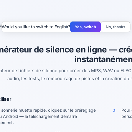
teur de silence
×
Would you like to switch to English?
Yes, switch
No, thanks
érateur de silence en ligne — cré
instantanémen
teur de fichiers de silence pour créer des MP3, WAV ou FLAC 
audio, les tests, le rembourrage de pistes et la création d'
liser
 sonnerie muette rapide, cliquez sur le préréglage
Pour 
2
u Android — le téléchargement démarre
perso
nément.