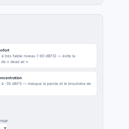
onfort
e à très faible niveau (-60 dBFS) — évite la
 de « dead air »
ncentration
e à -35 dBFS — masque la parole et le brouhaha de
nnage