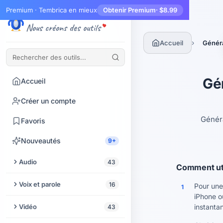
Premium · Tembrica en mieux
Obtenir Premium
· $8.99
Tembrica
Nous créons des outils
›
Accueil
Généra
Gén
Accueil
Créer un compte
Généra
Favoris
Nouveautés
9+
Audio
43
Comment uti
Couper l'audio
Voix et parole
16
Pour une
1
iPhone o
Améliorateur audio
Synthèse vocale
Vidéo
instanta
43
Extraire l'audio d'une vidéo