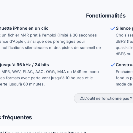
Fonctionnalités
uette iPhone en un clic
Silence 
 un fichier M4R prêt à l'emploi (limité à 30 secondes
Choisisse
gence d'Apple), ainsi que des préréglages pour
dBFS (faç
s notifications silencieuses et des pistes de sommeil de
quasi-si
dBFS ou 
 jusqu'à 96 kHz / 24 bits
Constru
n MP3, WAV, FLAC, AAC, OGG, M4A ou M4R en mono
Enchaînez
les formats avec perte vont jusqu'à 10 heures et le
fondus po
rte jusqu'à 60 minutes.
mode de 
L'outil ne fonctionne pas ?
 fréquentes